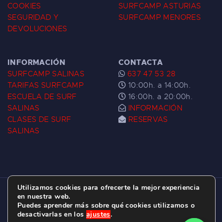
COOKIES
SURFCAMP ASTURIAS
SEGURIDAD Y
SURFCAMP MENORES
DEVOLUCIONES
INFORMACIÓN
CONTACTA
SURFCAMP SALINAS
637 47 53 28
TARIFAS SURFCAMP
10:00h. a 14:00h.
ESCUELA DE SURF
16:00h. a 20:00h.
SALINAS
INFORMACIÓN
CLASES DE SURF
RESERVAS
SALINAS
Utilizamos cookies para ofrecerte la mejor experiencia
ESCUELA DE SURF LAS DUNAS ©
2026.
en nuestra web.
Puedes aprender más sobre qué cookies utilizamos o
C/ BERNARDO ÁLVAREZ GALAN 1, SALINAS
desactivarlas en los
ajustes
.
(ASTURIAS)