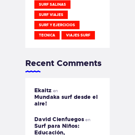
SURF SALINAS
SURF VIAJES
SURF Y EJERCICIOS
TECNICA
VIAJES SURF
Recent Comments
Ekaitz
en
Mundaka surf desde el
aire!
David Cienfuegos
en
Surf para Niños:
Educación,