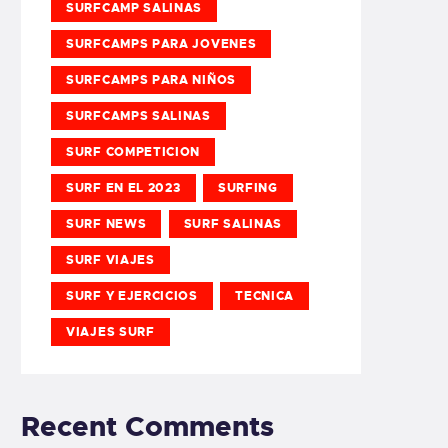
SURFCAMP SALINAS
SURFCAMPS PARA JOVENES
SURFCAMPS PARA NIÑOS
SURFCAMPS SALINAS
SURF COMPETICION
SURF EN EL 2023
SURFING
SURF NEWS
SURF SALINAS
SURF VIAJES
SURF Y EJERCICIOS
TECNICA
VIAJES SURF
Recent Comments