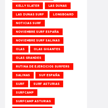
KELLY SLATER
LAS DUNAS
LAS DUNAS SURF
LONGBOARD
NOTICIAS SURF
NOVIEMBRE SURF ESPAÑA
NOVIEMBRE SURF SALINAS
OLAS
OLAS GIGANTES
OLAS GRANDES
RUTINA DE EJERCICIOS SURFERS
SALINAS
SUF ESPAÑA
SURF
SURF ASTURIAS
SURFCAMP
SURFCAMP ASTURIAS