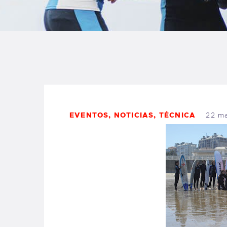
B
F
C
EVENTOS
,
NOTICIAS
,
TÉCNICA
22 m
T
S
W
P