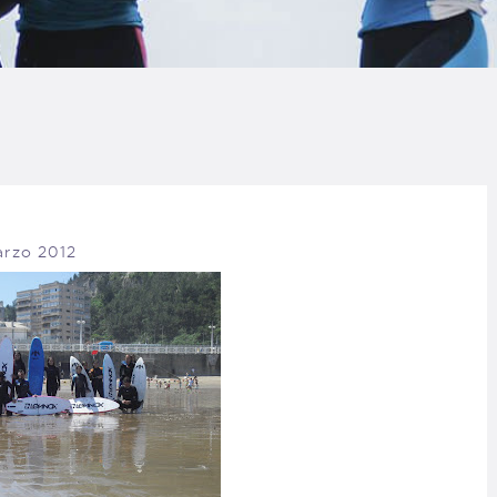
LOG
AQ
ONTACTO
CARRITO
arzo 2012
IENDA FAMILY
URFERS
EBCAM SALINAS
EDIDOS