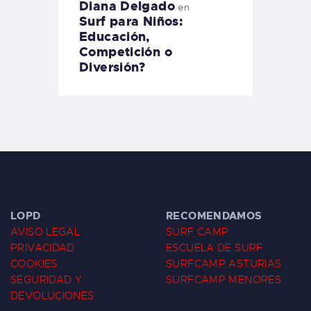
Diana Delgado
en
Surf para Niños:
Educación,
Competición o
Diversión?
LOPD
RECOMENDAMOS
AVISO LEGAL
SURF CAMP
PRIVACIDAD
ESCUELA DE SURF
COOKIES
SURFCAMP ASTURIAS
SEGURIDAD Y
SURFCAMP MENORES
DEVOLUCIONES