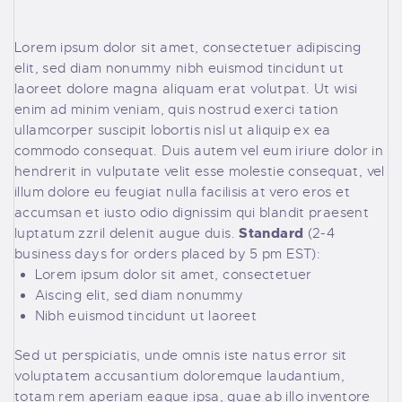
Lorem ipsum dolor sit amet, consectetuer adipiscing
elit, sed diam nonummy nibh euismod tincidunt ut
laoreet dolore magna aliquam erat volutpat. Ut wisi
enim ad minim veniam, quis nostrud exerci tation
ullamcorper suscipit lobortis nisl ut aliquip ex ea
commodo consequat. Duis autem vel eum iriure dolor in
hendrerit in vulputate velit esse molestie consequat, vel
illum dolore eu feugiat nulla facilisis at vero eros et
accumsan et iusto odio dignissim qui blandit praesent
Standard
luptatum zzril delenit augue duis.
(2-4
business days for orders placed by 5 pm EST):
Lorem ipsum dolor sit amet, consectetuer
Aiscing elit, sed diam nonummy
Nibh euismod tincidunt ut laoreet
Sed ut perspiciatis, unde omnis iste natus error sit
voluptatem accusantium doloremque laudantium,
totam rem aperiam eaque ipsa, quae ab illo inventore