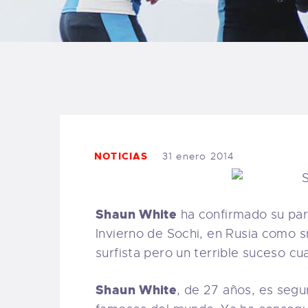
B
F
C
NOTICIAS
31 enero 2014
T
S
Shaun White
ha confirmado su par
Invierno de Sochi, en Rusia como 
W
surfista pero un terrible suceso cu
Shaun White
, de 27 años, es seg
P