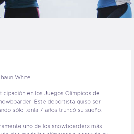
LOG
AQ
ONTACTO
CARRITO
IENDA FAMILY
URFERS
ticipación en los Juegos Olímpicos de
snowboarder. Éste deportista quiso ser
EBCAM SALINAS
ando sólo tenía 7 años truncó su sueño.
uramente uno de los snowboarders más
EDIDOS