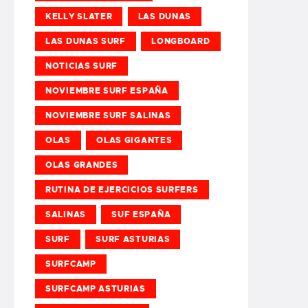
KELLY SLATER
LAS DUNAS
LAS DUNAS SURF
LONGBOARD
NOTICIAS SURF
NOVIEMBRE SURF ESPAÑA
NOVIEMBRE SURF SALINAS
OLAS
OLAS GIGANTES
OLAS GRANDES
RUTINA DE EJERCICIOS SURFERS
SALINAS
SUF ESPAÑA
SURF
SURF ASTURIAS
SURFCAMP
SURFCAMP ASTURIAS