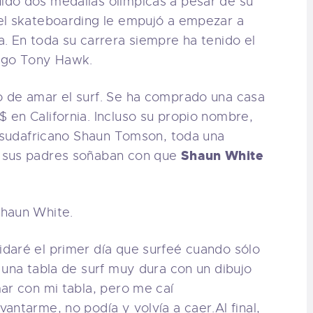
do dos medallas olímpicas a pesar de su
el skateboarding le empujó a empezar a
. En toda su carrera siempre ha tenido el
migo Tony Hawk.
 de amar el surf. Se ha comprado una casa
en California. Incluso su propio nombre,
a sudafricano Shaun Tomson, toda una
Shaun White
 sus padres soñaban con que
daré el primer día que surfeé cuando sólo
 una tabla de surf muy dura con un dibujo
ar con mi tabla, pero me caí
antarme, no podía y volvía a caer.Al final,