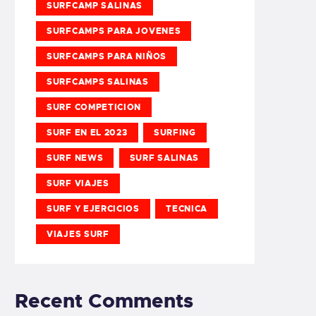
SURFCAMP SALINAS
SURFCAMPS PARA JOVENES
SURFCAMPS PARA NIÑOS
SURFCAMPS SALINAS
SURF COMPETICION
SURF EN EL 2023
SURFING
SURF NEWS
SURF SALINAS
SURF VIAJES
SURF Y EJERCICIOS
TECNICA
VIAJES SURF
Recent Comments