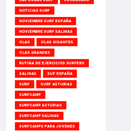
NOTICIAS SURF
NOVIEMBRE SURF ESPAÑA
NOVIEMBRE SURF SALINAS
OLAS
OLAS GIGANTES
OLAS GRANDES
RUTINA DE EJERCICIOS SURFERS
SALINAS
SUF ESPAÑA
SURF
SURF ASTURIAS
SURFCAMP
SURFCAMP ASTURIAS
SURFCAMP SALINAS
SURFCAMPS PARA JOVENES