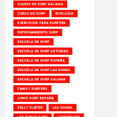
CLASES DE SURF SALINAS
CURSO DE SURF
ECOLOGIA
EJERCICIOS PARA SURFERS
ENTRENAMIENTO SURF
ESCUELA DE SURF
ESCUELA DE SURF ASTURIAS
ESCUELA DE SURF ESPAÑA
ESCUELA DE SURF LAS DUNAS
ESCUELA DE SURF SALINAS
FAMILY SURFERS
JUNIO SURF ESPAÑA
KELLY SLATER
LAS DUNAS
LAS DUNAS SURF
LONGBOARD