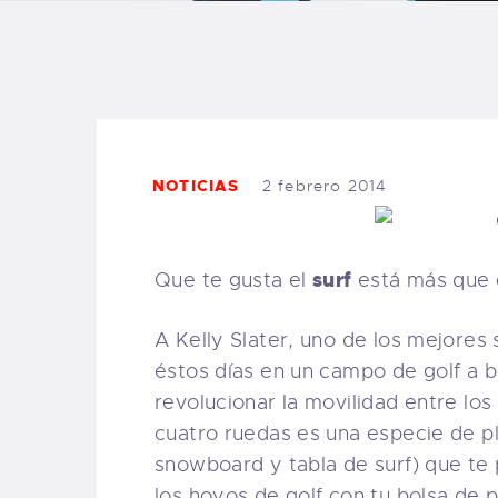
B
F
C
NOTICIAS
2 febrero 2014
surf
Que te gusta el
está más que c
T
A Kelly Slater, uno de los mejores 
S
éstos días en un campo de golf a 
revolucionar la movilidad entre lo
W
cuatro ruedas es una especie de p
snowboard y tabla de surf) que te 
P
los hoyos de golf con tu bolsa de p