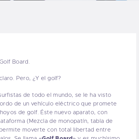
LOG
AQ
ONTACTO
CARRITO
laro. Pero, ¿Y el golf?
IENDA FAMILY
surfistas de todo el mundo, se le ha visto
URFERS
bordo de un vehículo eléctrico que promete
s hoyos de golf. Éste nuevo aparato, con
EBCAM SALINAS
lataforma (Mezcla de monopatín, tabla de
permite moverte con total libertad entre
EDIDOS
Golf Board
alos. Se llama «
» y es muchísimo