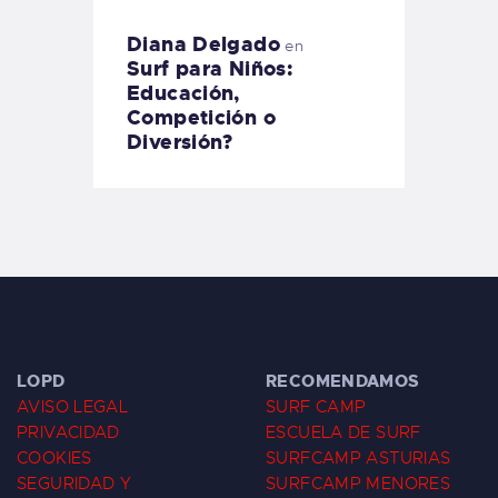
Diana Delgado
en
Surf para Niños:
Educación,
Competición o
Diversión?
LOPD
RECOMENDAMOS
AVISO LEGAL
SURF CAMP
PRIVACIDAD
ESCUELA DE SURF
COOKIES
SURFCAMP ASTURIAS
SEGURIDAD Y
SURFCAMP MENORES