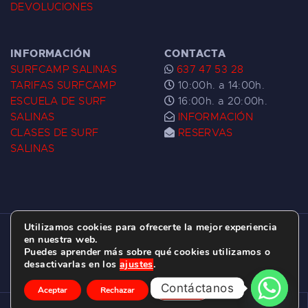
DEVOLUCIONES
INFORMACIÓN
CONTACTA
SURFCAMP SALINAS
637 47 53 28
TARIFAS SURFCAMP
10:00h. a 14:00h.
ESCUELA DE SURF
16:00h. a 20:00h.
SALINAS
INFORMACIÓN
CLASES DE SURF
RESERVAS
SALINAS
Utilizamos cookies para ofrecerte la mejor experiencia
ESCUELA DE SURF LAS DUNAS ©
2026.
en nuestra web.
Puedes aprender más sobre qué cookies utilizamos o
C/ BERNARDO ÁLVAREZ GALAN 1, SALINAS
desactivarlas en los
ajustes
.
(ASTURIAS)
Contáctanos
Aceptar
Rechazar
Ajustes