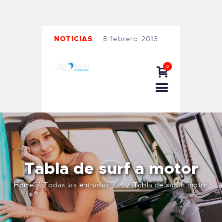
TIENDA FAMILY SURFERS
WEBCAM SALINAS
PEDIDOS
NOTICIAS
8 febrero 2013
0
Tabla de surf a motor
Home
Todas las entradas
...
Tabla de surf a motor