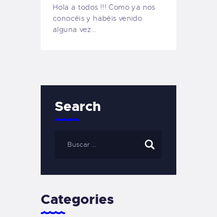
Hola a todos !!! Como ya nos
conocéis y habéis venido
alguna vez…
Search
Categories