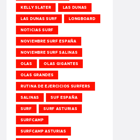
KELLY SLATER
LAS DUNAS
LAS DUNAS SURF
LONGBOARD
NOTICIAS SURF
NOVIEMBRE SURF ESPAÑA
NOVIEMBRE SURF SALINAS
OLAS
OLAS GIGANTES
OLAS GRANDES
RUTINA DE EJERCICIOS SURFERS
SALINAS
SUF ESPAÑA
SURF
SURF ASTURIAS
SURFCAMP
SURFCAMP ASTURIAS