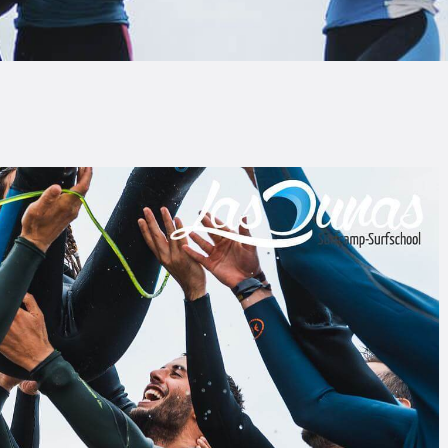
LOG
AQ
ONTACTO
CARRITO
IENDA FAMILY
URFERS
EBCAM SALINAS
EDIDOS