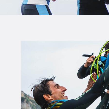
B
F
C
T
S
W
P