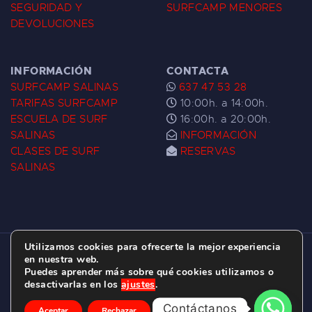
SEGURIDAD Y
SURFCAMP MENORES
DEVOLUCIONES
INFORMACIÓN
CONTACTA
SURFCAMP SALINAS
637 47 53 28
TARIFAS SURFCAMP
10:00h. a 14:00h.
ESCUELA DE SURF
16:00h. a 20:00h.
SALINAS
INFORMACIÓN
CLASES DE SURF
RESERVAS
SALINAS
Utilizamos cookies para ofrecerte la mejor experiencia
ESCUELA DE SURF LAS DUNAS ©
2026.
en nuestra web.
Puedes aprender más sobre qué cookies utilizamos o
C/ BERNARDO ÁLVAREZ GALAN 1, SALINAS
desactivarlas en los
ajustes
.
(ASTURIAS)
Contáctanos
Aceptar
Rechazar
Ajustes