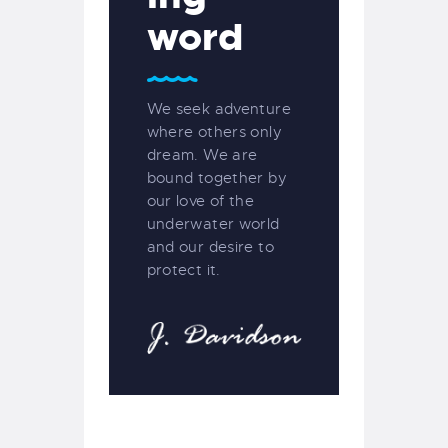
word
We seek adventure
where others only
dream. We are
bound together by
our love of the
underwater world
and our desire to
protect it.