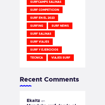
SURFCAMPS SALINAS
SURF COMPETICION
SURF EN EL 2023
SURFING
SURF NEWS
SURF SALINAS
SURF VIAJES
SURF Y EJERCICIOS
TECNICA
VIAJES SURF
Recent Comments
Ekaitz
en