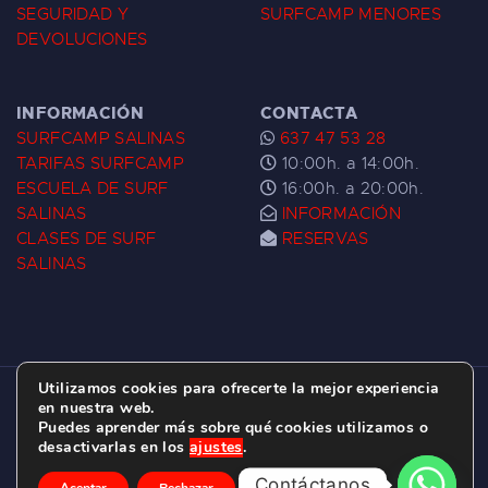
SEGURIDAD Y
SURFCAMP MENORES
DEVOLUCIONES
INFORMACIÓN
CONTACTA
SURFCAMP SALINAS
637 47 53 28
TARIFAS SURFCAMP
10:00h. a 14:00h.
ESCUELA DE SURF
16:00h. a 20:00h.
SALINAS
INFORMACIÓN
CLASES DE SURF
RESERVAS
SALINAS
Utilizamos cookies para ofrecerte la mejor experiencia
ESCUELA DE SURF LAS DUNAS ©
2026.
en nuestra web.
Puedes aprender más sobre qué cookies utilizamos o
C/ BERNARDO ÁLVAREZ GALAN 1, SALINAS
desactivarlas en los
ajustes
.
(ASTURIAS)
Contáctanos