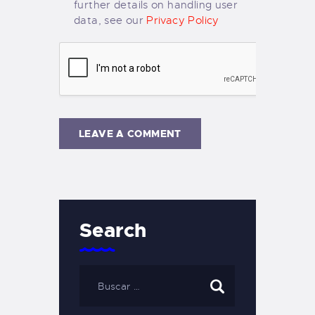
further details on handling user
data, see our
Privacy Policy
Search