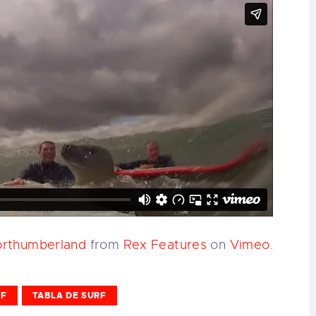
Northumberland
from
Rex Features
on
Vimeo
.
RF
TABLA DE SURF