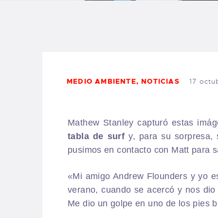
S
C
E
MEDIO AMBIENTE
,
NOTICIAS
17 octu
A
B
Mathew Stanley capturó estas imág
tabla de
surf
y, para su sorpresa,
F
pusimos en contacto con Matt para s
C
«Mi amigo Andrew Flounders y yo e
verano, cuando se acercó y nos dio
Me dio un golpe en uno de los pies b