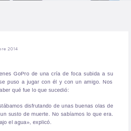
URFCAMPS
LASES DE SURF
SCUELA DE SURF
bre 2014
LQUILER
LOG
enes GoPro de una cría de foca subida a su
 se puso a jugar con él y con un amigo. Nos
AQ
aber qué fue lo que sucedió:
ONTACTO
stábamos disfrutando de unas buenas olas de
 un susto de muerte. No sabíamos lo que era.
CARRITO
ajo el agua», explicó.