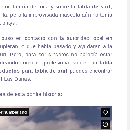
IENDA FAMILY
 con la cría de foca y sobre la
tabla de surf
,
rilla, pero la improvisada mascota aún no tenía
URFERS
a playa.
EBCAM SALINAS
puso en contacto con la autoridad local en
upieran lo que había pasado y ayudaran a la
EDIDOS
ud. Pero, para ser sinceros no parecía estar
urfeando como un profesional sobre una
tabla
oductos para tabla de surf
puedes encontrar
rf Las Dunas.
a de esta bonita historia: