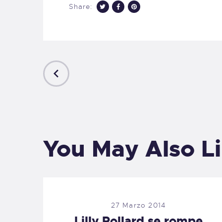
Share:
PREVIOUS
POST
You May Also L
27 Marzo 2014
Lilly Pollard se rompe