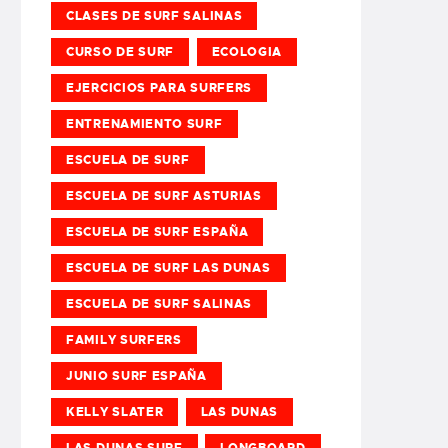
CLASES DE SURF SALINAS
CURSO DE SURF
ECOLOGIA
EJERCICIOS PARA SURFERS
ENTRENAMIENTO SURF
ESCUELA DE SURF
ESCUELA DE SURF ASTURIAS
ESCUELA DE SURF ESPAÑA
ESCUELA DE SURF LAS DUNAS
ESCUELA DE SURF SALINAS
FAMILY SURFERS
JUNIO SURF ESPAÑA
KELLY SLATER
LAS DUNAS
LAS DUNAS SURF
LONGBOARD