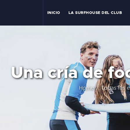
INICIO
LA SURFHOUSE DEL CLUB
I
Una cría de fo
T
Home
Todas las 
L
C