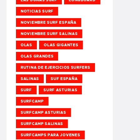
NOTICIAS SURF
NOVIEMBRE SURF ESPAÑA
NOVIEMBRE SURF SALINAS
OLAS
OLAS GIGANTES
OLAS GRANDES
RUTINA DE EJERCICIOS SURFERS
SALINAS
SUF ESPAÑA
SURF
SURF ASTURIAS
SURFCAMP
SURFCAMP ASTURIAS
SURFCAMP SALINAS
SURFCAMPS PARA JOVENES