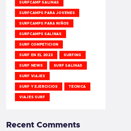
SURFCAMP SALINAS
SURFCAMPS PARA JOVENES
SURFCAMPS PARA NIÑOS
SURFCAMPS SALINAS
SURF COMPETICION
SURF EN EL 2023
SURFING
SURF NEWS
SURF SALINAS
SURF VIAJES
SURF Y EJERCICIOS
TECNICA
VIAJES SURF
Recent Comments