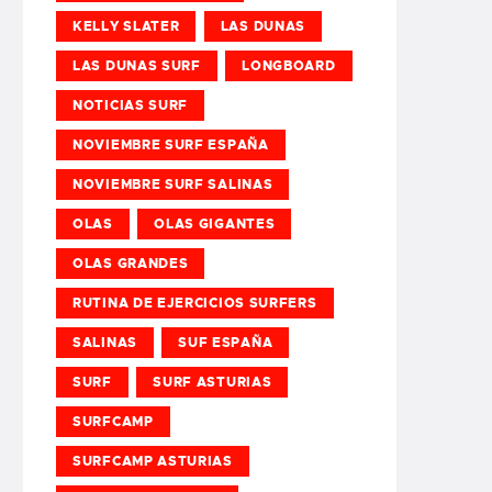
KELLY SLATER
LAS DUNAS
LAS DUNAS SURF
LONGBOARD
NOTICIAS SURF
NOVIEMBRE SURF ESPAÑA
NOVIEMBRE SURF SALINAS
OLAS
OLAS GIGANTES
OLAS GRANDES
RUTINA DE EJERCICIOS SURFERS
SALINAS
SUF ESPAÑA
SURF
SURF ASTURIAS
SURFCAMP
SURFCAMP ASTURIAS