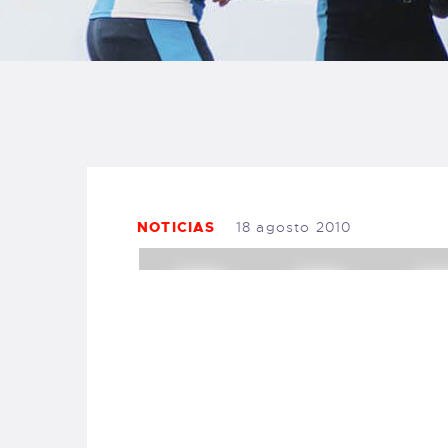
B
F
C
NOTICIAS
18 agosto 2010
T
S
W
P