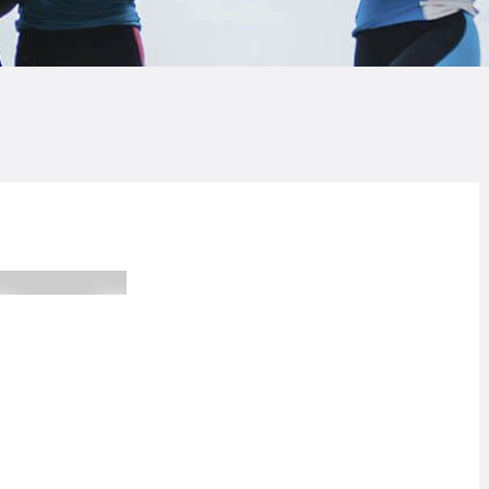
LOG
AQ
ONTACTO
CARRITO
IENDA FAMILY
URFERS
EBCAM SALINAS
EDIDOS