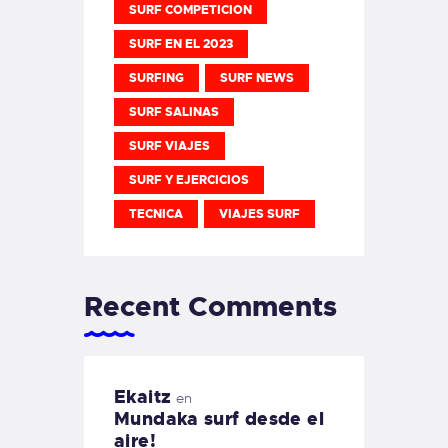
SURF COMPETICION
SURF EN EL 2023
SURFING
SURF NEWS
SURF SALINAS
SURF VIAJES
SURF Y EJERCICIOS
TECNICA
VIAJES SURF
Recent Comments
Ekaitz
en
Mundaka surf desde el
aire!