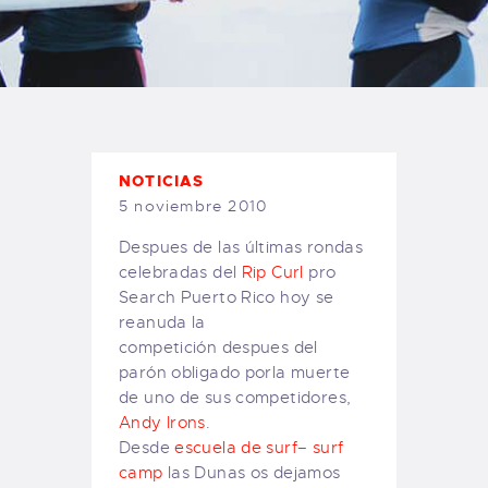
TIENDA FAMILY SURFERS
WEBCAM SALINAS
PEDIDOS
NOTICIAS
5 noviembre 2010
Despues de las últimas rondas
celebradas del
Rip Curl
pro
Search Puerto Rico hoy se
reanuda la
competición despues del
parón obligado porla muerte
de uno de sus competidores,
Andy Irons
.
Desde
escuela de surf
–
surf
camp
las Dunas os dejamos