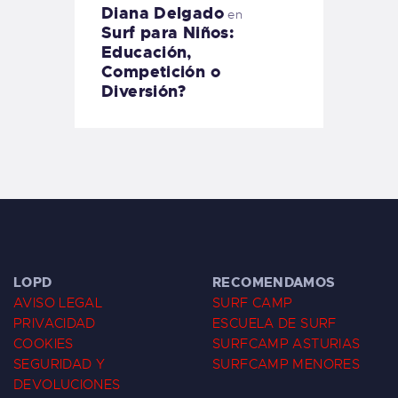
Diana Delgado
en
Surf para Niños:
Educación,
Competición o
Diversión?
LOPD
RECOMENDAMOS
AVISO LEGAL
SURF CAMP
PRIVACIDAD
ESCUELA DE SURF
COOKIES
SURFCAMP ASTURIAS
SEGURIDAD Y
SURFCAMP MENORES
DEVOLUCIONES