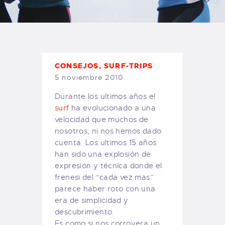
TIENDA FAMILY SURFERS
WEBCAM SALINAS
PEDIDOS
CONSEJOS
,
SURF-TRIPS
5 noviembre 2010
Durante los ultimos años el
surf
ha evolucionado a una
velocidad que muchos de
nosotros, ni nos hemos dado
cuenta. Los ultimos 15 años
han sido una explosión de
expresión y técnica donde el
frenesi del “cada vez mas”
parece haber roto con una
era de simplicidad y
descubrimiento.
Es como si nos corroyera un