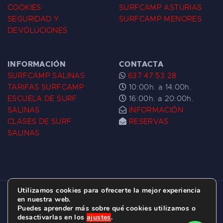
COOKIES
SURFCAMP ASTURIAS
SEGURIDAD Y
SURFCAMP MENORES
DEVOLUCIONES
INFORMACIÓN
CONTACTA
SURFCAMP SALINAS
637 47 53 28
TARIFAS SURFCAMP
10:00h. a 14:00h.
ESCUELA DE SURF
16:00h. a 20:00h.
SALINAS
INFORMACIÓN
CLASES DE SURF
RESERVAS
SALINAS
Utilizamos cookies para ofrecerte la mejor experiencia
ESCUELA DE SURF LAS DUNAS ©
2026.
en nuestra web.
Puedes aprender más sobre qué cookies utilizamos o
C/ BERNARDO ÁLVAREZ GALAN 1, SALINAS
desactivarlas en los
ajustes
.
(ASTURIAS)