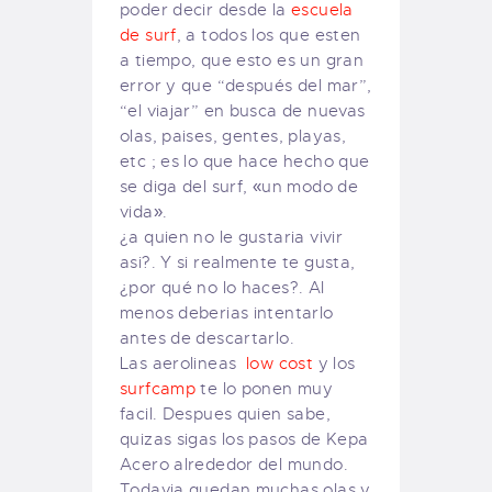
poder decir desde la
escuela
de surf
, a todos los que esten
a tiempo, que esto es un gran
error y que “después del mar”,
“el viajar” en busca de nuevas
olas, paises, gentes, playas,
etc ; es lo que hace hecho que
se diga del surf, «un modo de
vida».
¿a quien no le gustaria vivir
asi?. Y si realmente te gusta,
¿por qué no lo haces?. Al
menos deberias intentarlo
antes de descartarlo.
Las aerolineas
low cost
y los
surfcamp
te lo ponen muy
facil. Despues quien sabe,
quizas sigas los pasos de Kepa
Acero alrededor del mundo.
Todavia quedan muchas olas y