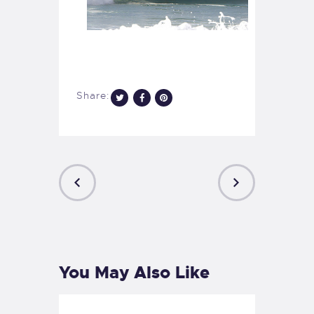
Share:
PREVIOUS
NEXT
POST
POST
You May Also Like