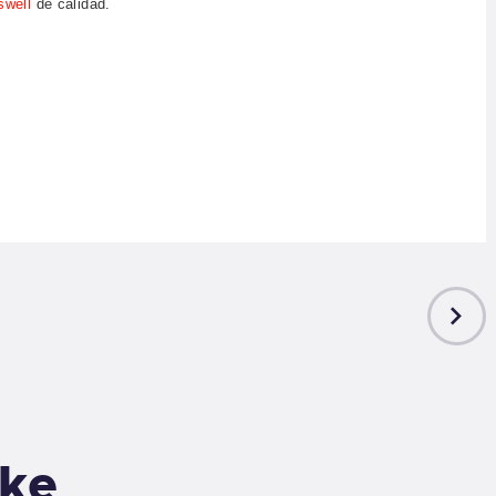
swell
de calidad.
NEXT
POST
ike