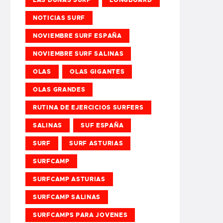
NOTICIAS SURF
NOVIEMBRE SURF ESPAÑA
NOVIEMBRE SURF SALINAS
OLAS
OLAS GIGANTES
OLAS GRANDES
RUTINA DE EJERCICIOS SURFERS
SALINAS
SUF ESPAÑA
SURF
SURF ASTURIAS
SURFCAMP
SURFCAMP ASTURIAS
SURFCAMP SALINAS
SURFCAMPS PARA JOVENES