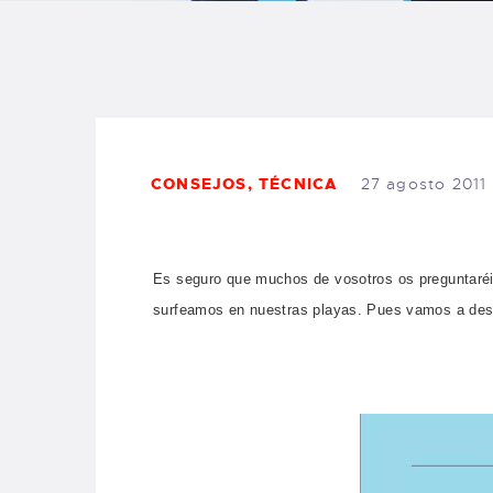
B
F
C
CONSEJOS
,
TÉCNICA
27 agosto 2011
T
Es seguro que muchos de vosotros os preguntaré
surfeamos en nuestras playas. Pues vamos a des
S
W
P