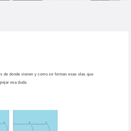
LOG
AQ
ONTACTO
CARRITO
IENDA FAMILY
is de donde vienen y como se forman esas olas que
pejar esa duda.
URFERS
EBCAM SALINAS
EDIDOS