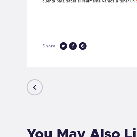
cuenta para saber si realmente vamos a tener un
Share:
PREVIOUS
POST
You May Also L