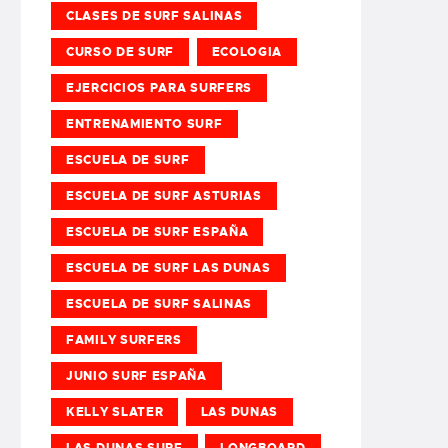
CLASES DE SURF SALINAS
CURSO DE SURF
ECOLOGIA
EJERCICIOS PARA SURFERS
ENTRENAMIENTO SURF
ESCUELA DE SURF
ESCUELA DE SURF ASTURIAS
ESCUELA DE SURF ESPAÑA
ESCUELA DE SURF LAS DUNAS
ESCUELA DE SURF SALINAS
FAMILY SURFERS
JUNIO SURF ESPAÑA
KELLY SLATER
LAS DUNAS
LAS DUNAS SURF
LONGBOARD