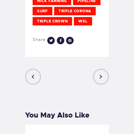
MICK FANNING
PIPELINE
SURF
TRIPLE CORONA
TRIPLE CROWN
WSL
Share:
PREVIOUS
NEXT
POST
POST
You May Also Like