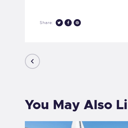
Share:
PREVIOUS
POST
You May Also L