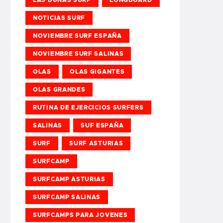
NOTICIAS SURF
NOVIEMBRE SURF ESPAÑA
NOVIEMBRE SURF SALINAS
OLAS
OLAS GIGANTES
OLAS GRANDES
RUTINA DE EJERCICIOS SURFERS
SALINAS
SUF ESPAÑA
SURF
SURF ASTURIAS
SURFCAMP
SURFCAMP ASTURIAS
SURFCAMP SALINAS
SURFCAMPS PARA JOVENES