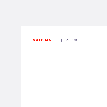
B
F
C
NOTICIAS
17 julio 2010
T
S
W
P