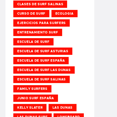
CLASES DE SURF SALINAS
CURSO DE SURF
ECOLOGIA
EJERCICIOS PARA SURFERS
ENTRENAMIENTO SURF
ESCUELA DE SURF
ESCUELA DE SURF ASTURIAS
ESCUELA DE SURF ESPAÑA
ESCUELA DE SURF LAS DUNAS
ESCUELA DE SURF SALINAS
FAMILY SURFERS
JUNIO SURF ESPAÑA
KELLY SLATER
LAS DUNAS
LAS DUNAS SURF
LONGBOARD