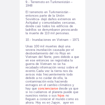
9.- Terremoto en Turkmenistán –
1948
El terremoto en Turkmenistán -
entonces parte de la Unión
Soviética- dejó daños extremos en
Ashjabat y comunidades cercanas,
donde casi todos los edificios de
ladrillos se derrumbaron provocando
la muerte de 110 mil personas.
10.- Inundaciones en Vietnam – 1971
Unas 100 mil muertes dejó una
severa inundación causada por el
desbordamiento del río Rojo en
Vietnam del Norte, pero debido a que
en ese entonces se registraba la
guerra de Vietnam no se ha
recabado información veraz sobre el
evento.Cada vez la tierra nos da
avisos más frecuentemente todo
debido a no cuidar de ella, la
contaminación esta haciendo
estragos en el cambio climático y
hay que
concienciarse
desde ya que
si no cuidamos el planeta puede que
nuestros nietos o sus
hijos
no
lleguen a conocer el mundo como es
ahora. Hoy es en Japon, ayer en