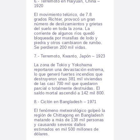
6.- Terremoto en Haiyuan, China –
1920
El movimiento telúrico, de 7.8
grados Richter, provocó un gran
número de deslizamientos y grietas
del suelo en toda la zona. La
corriente de algunos ríos quedó
bloqueada por murallas de lodo y
piedra y otros cambiaron de rumbo.
Se perdieron 200 mil vidas.
7.- Terremoto, Kwanto, Japón – 1923
La zona de Tokio y Yokohama
reportaron una devastación extrema,
lo que generó fuertes incendios que
destruyeron unas 381 mil viviendas
de las casi 700 mil que quedaron
parcial o totalmente destruidas. El
saldo mortal ascendió a 142 mil 800.
8.- Ciclón en Bangladesh – 1971
El fenómeno meteorológico golpeó la
región de Chittagong en Bangladesh
matando a más de 138 mil personas
y causando severos daños
estimados en mil 500 millones de
dólares.