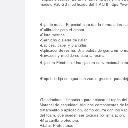
modelo P20-SB modificado deHITACHI https://ww
•Lija de malla. Especial para dar la forma a los c
•Calibrador para el grosor
•Cinta métrica.
•Serrucho o sierra de calar.
•Lápices, papel y plantillas
•Aplicador de resina. Una paleta de goma en forma
•Envases y medidores para la resina
•Lijadora Eléctrica. Una lijadora convencional para
•Papel de lija de agua con varios gruesos para deja
•Taladradora – fresadora para colocar el tapón del 
Material de seguridad. Algunos componentes de la
tratamiento o aplicación, como ocurre con los vapor
del foam, que pueden ser tóxicos por inhalación.
•Mascarilla protectora.
•Gafas Protectoras.