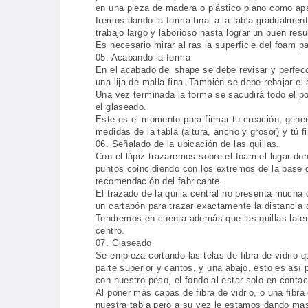
en una pieza de madera o plástico plano como apa
Iremos dando la forma final a la tabla gradualmen
trabajo largo y laborioso hasta lograr un buen resul
Es necesario mirar al ras la superficie del foam p
05. Acabando la forma
En el acabado del shape se debe revisar y perfecc
una lija de malla fina. También se debe rebajar e
Una vez terminada la forma se sacudirá todo el po
el glaseado.
Este es el momento para firmar tu creación, gener
medidas de la tabla (altura, ancho y grosor) y tú f
06. Señalado de la ubicación de las quillas.
Con el lápiz trazaremos sobre el foam el lugar don
puntos coincidiendo con los extremos de la base de
recomendación del fabricante.
El trazado de la quilla central no presenta mucha 
un cartabón para trazar exactamente la distancia
Tendremos en cuenta además que las quillas latera
centro.
07. Glaseado
Se empieza cortando las telas de fibra de vidrio
parte superior y cantos, y una abajo, esto es así p
con nuestro peso, el fondo al estar solo en conta
Al poner más capas de fibra de vidrio, o una fibr
nuestra tabla pero a su vez le estamos dando mas