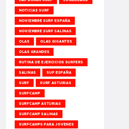
NOTICIAS SURF
NOVIEMBRE SURF ESPAÑA
NOVIEMBRE SURF SALINAS
OLAS
OLAS GIGANTES
OLAS GRANDES
RUTINA DE EJERCICIOS SURFERS
SALINAS
SUF ESPAÑA
SURF
SURF ASTURIAS
SURFCAMP
SURFCAMP ASTURIAS
SURFCAMP SALINAS
SURFCAMPS PARA JOVENES