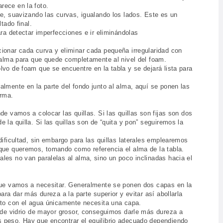
rece en la foto.
te, suavizando las curvas, igualando los lados. Este es un
tado final.
ara detectar imperfecciones e ir eliminándolas
ionar cada curva y eliminar cada pequeña irregularidad con
l alma para que quede completamente al nivel del foam.
lvo de foam que se encuentre en la tabla y se dejará lista para
almente en la parte del fondo junto al alma, aquí se ponen las
irma.
de vamos a colocar las quillas. Si las quillas son fijas son dos
 la quilla. Si las quillas son de “quita y pon” seguiremos la
dificultad, sin embargo para las quillas laterales emplearemos
 que queremos, tomando como referencia el alma de la tabla.
les no van paralelas al alma, sino un poco inclinadas hacia el
 que vamos a necesitar. Generalmente se ponen dos capas en la
ara dar más dureza a la parte superior y evitar así abollarla
cto con el agua únicamente necesita una capa.
a de vidrio de mayor grosor, conseguimos darle más dureza a
 peso. Hay que encontrar el equilibrio adecuado dependiendo