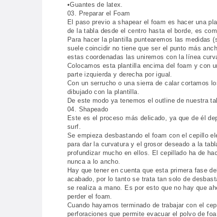
•Guantes de latex.
03. Preparar el Foam
El paso previo a shapear el foam es hacer una plant
de la tabla desde el centro hasta el borde, es com
Para hacer la plantilla puntearemos las medidas (
suele coincidir no tiene que ser el punto más anc
estas coordenadas las uniremos con la línea curva
Colocamos esta plantilla encima del foam y con un 
parte izquierda y derecha por igual.
Con un serrucho o una sierra de calar cortamos l
dibujado con la plantilla.
De este modo ya tenemos el outline de nuestra ta
04. Shapeado
Este es el proceso más delicado, ya que de él dep
surf.
Se empieza desbastando el foam con el cepillo elé
para dar la curvatura y el grosor deseado a la tabl
profundizar mucho en ellos. El cepillado ha de hac
nunca a lo ancho.
Hay que tener en cuenta que esta primera fase d
acabado, por lo tanto se trata tan solo de desbast
se realiza a mano. Es por esto que no hay que ah
perder el foam.
Cuando hayamos terminado de trabajar con el cepil
perforaciones que permite evacuar el polvo de foa