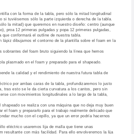
illa con la forma de la tabla, pero sólo la mitad longitudinal
o si tuviésemos sólo la parte izquierda o derecha de la tabla.
sólo la mitad) que queremos en nuestro diseño: centro (aunque
ho), proa 12 primeras pulgadas y popa 12 primeras pulgadas,
 que conformará el outline de nuestra tabla.
lápiz dibujamos el contorno de la plantilla sobre el foam en la
os sobrantes del foam bruto siguiendo la línea que hemos
bla plasmado en el foam y preparado para el shapeado.
ende la calidad y el rendimiento de nuestra futura tabla de
ctrico por ambas caras de la tabla, profundizaremos lo justo
a, tras esto se le da cierta curvatura a los cantos, pero sin
erse con movimientos longitudinales a lo largo de la tabla,
el shapeado se realiza con una máquina que no deja muy buen
ar el foam y prepararlo para el trabajo realmente delicado que
ondar mucho con el cepillo, ya que un error podría hacernos
lo eléctrico usaremos lija de malla que tiene unas
m resultante con más facilidad. Para ello envolveremos la lija