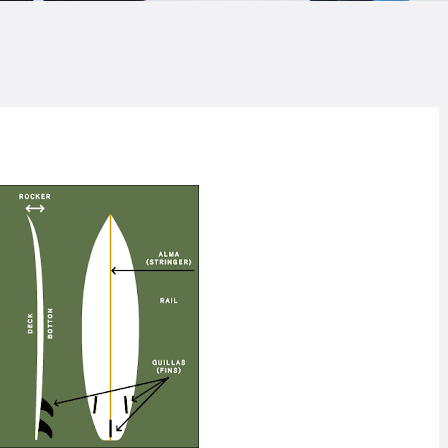
LOG
AQ
ONTACTO
CARRITO
IENDA FAMILY
URFERS
EBCAM SALINAS
EDIDOS