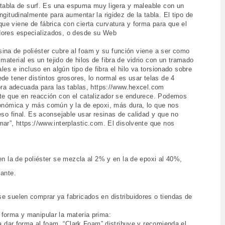
la tabla de surf. Es una espuma muy ligera y maleable con un
ngitudinalmente para aumentar la rigidez de la tabla. El tipo de
e viene de fábrica con cierta curvatura y forma para que el
idores especializados, o desde su Web
resina de poliéster cubre al foam y su función viene a ser como
aterial es un tejido de hilos de fibra de vidrio con un tramado
ales e incluso en algún tipo de fibra el hilo va torsionado sobre
de tener distintos grosores, lo normal es usar telas de 4
ibra adecuada para las tablas, https://www.hexcel.com
nte que en reacción con el catalizador se endurece. Podemos
económica y más común y la de epoxi, más dura, lo que nos
eso final. Es aconsejable usar resinas de calidad y que no
mar”, https://www.interplastic.com. El disolvente que nos
en la de poliéster se mezcla al 2% y en la de epoxi al 40%,
cante.
e suelen comprar ya fabricados en distribuidores o tiendas de
 forma y manipular la materia prima:
ra dar forma al foam. “Clark Foam” distribuye y recomienda el