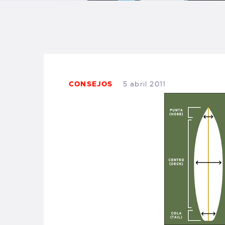
B
F
C
CONSEJOS
5 abril 2011
T
S
W
P