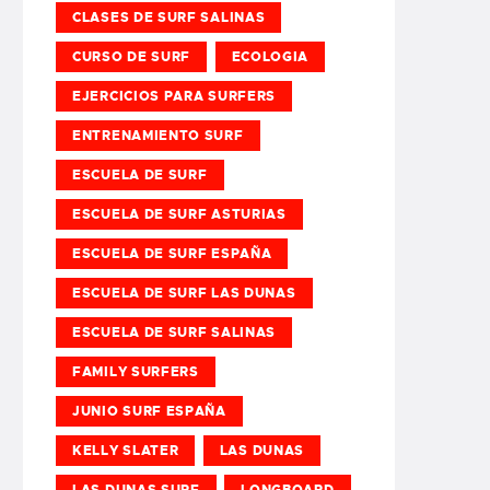
CLASES DE SURF SALINAS
CURSO DE SURF
ECOLOGIA
EJERCICIOS PARA SURFERS
ENTRENAMIENTO SURF
ESCUELA DE SURF
ESCUELA DE SURF ASTURIAS
ESCUELA DE SURF ESPAÑA
ESCUELA DE SURF LAS DUNAS
ESCUELA DE SURF SALINAS
FAMILY SURFERS
JUNIO SURF ESPAÑA
KELLY SLATER
LAS DUNAS
LAS DUNAS SURF
LONGBOARD