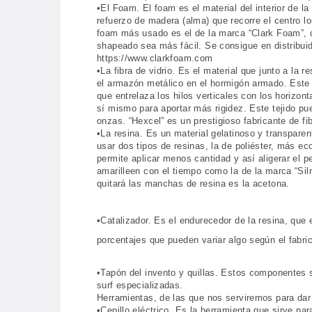
•El Foam. El foam es el material del interior de 
refuerzo de madera (alma) que recorre el centro lo
foam más usado es el de la marca “Clark Foam”, qu
shapeado sea más fácil. Se consigue en distribu
https://www.clarkfoam.com
•La fibra de vidrio. Es el material que junto a la 
el armazón metálico en el hormigón armado. Este m
que entrelaza los hilos verticales con los horizont
sí mismo para aportar más rigidez. Este tejido pue
onzas. “Hexcel” es un prestigioso fabricante de f
•La resina. Es un material gelatinoso y transpare
usar dos tipos de resinas, la de poliéster, más 
permite aplicar menos cantidad y así aligerar el p
amarilleen con el tiempo como la de la marca “Sil
quitará las manchas de resina es la acetona.
•Catalizador. Es el endurecedor de la resina, que 
porcentajes que pueden variar algo según el fabri
•Tapón del invento y quillas. Estos componentes s
surf especializadas.
Herramientas, de las que nos serviremos para dar
•Cepillo eléctrico. Es la herramienta que sirve pa