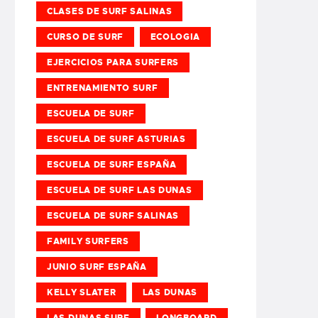
CLASES DE SURF SALINAS
CURSO DE SURF
ECOLOGIA
EJERCICIOS PARA SURFERS
ENTRENAMIENTO SURF
ESCUELA DE SURF
ESCUELA DE SURF ASTURIAS
ESCUELA DE SURF ESPAÑA
ESCUELA DE SURF LAS DUNAS
ESCUELA DE SURF SALINAS
FAMILY SURFERS
JUNIO SURF ESPAÑA
KELLY SLATER
LAS DUNAS
LAS DUNAS SURF
LONGBOARD