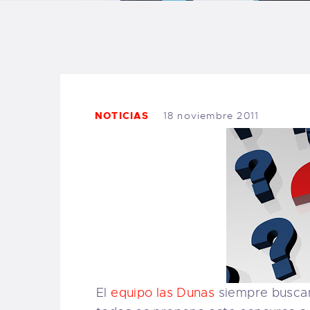
B
F
C
NOTICIAS
18 noviembre 2011
T
S
W
P
El
equipo las Dunas
siempre buscand