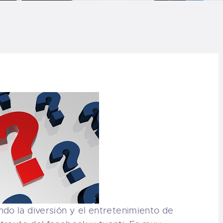
LOG
AQ
ONTACTO
CARRITO
IENDA FAMILY
URFERS
EBCAM SALINAS
EDIDOS
o la diversión y el entretenimiento de