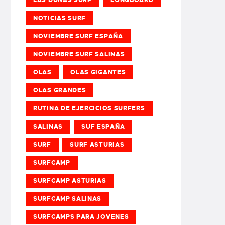
NOTICIAS SURF
NOVIEMBRE SURF ESPAÑA
NOVIEMBRE SURF SALINAS
OLAS
OLAS GIGANTES
OLAS GRANDES
RUTINA DE EJERCICIOS SURFERS
SALINAS
SUF ESPAÑA
SURF
SURF ASTURIAS
SURFCAMP
SURFCAMP ASTURIAS
SURFCAMP SALINAS
SURFCAMPS PARA JOVENES