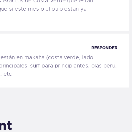
es exactos de Costa Verde que estan
ue si este mes o el otro estan ya
RESPONDER
 están en makaha (costa verde, lado
principales: surf para principiantes, olas peru,
, etc
nt