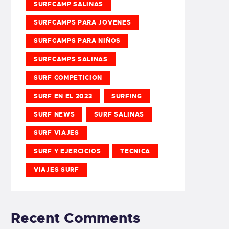
SURFCAMP SALINAS
SURFCAMPS PARA JOVENES
SURFCAMPS PARA NIÑOS
SURFCAMPS SALINAS
SURF COMPETICION
SURF EN EL 2023
SURFING
SURF NEWS
SURF SALINAS
SURF VIAJES
SURF Y EJERCICIOS
TECNICA
VIAJES SURF
Recent Comments