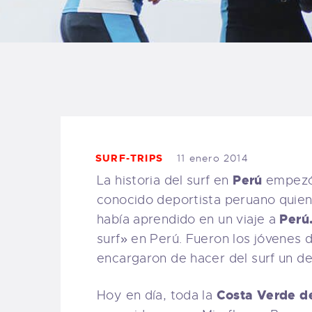
B
F
C
SURF-TRIPS
11 enero 2014
T
Perú
La historia del surf en
empezó 
conocido deportista peruano quien 
S
Perú
había aprendido en un viaje a
surf» en Perú. Fueron los jóvenes 
W
encargaron de hacer del surf un d
P
Costa Verde d
Hoy en día, toda la