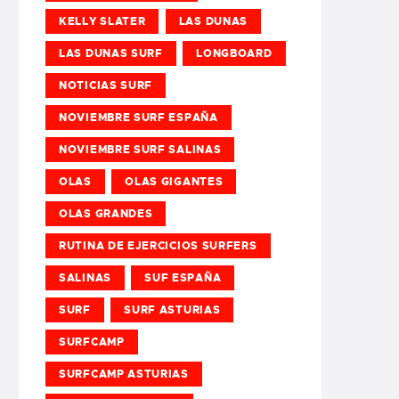
KELLY SLATER
LAS DUNAS
LAS DUNAS SURF
LONGBOARD
NOTICIAS SURF
NOVIEMBRE SURF ESPAÑA
NOVIEMBRE SURF SALINAS
OLAS
OLAS GIGANTES
OLAS GRANDES
RUTINA DE EJERCICIOS SURFERS
SALINAS
SUF ESPAÑA
SURF
SURF ASTURIAS
SURFCAMP
SURFCAMP ASTURIAS