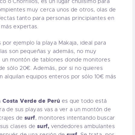
o o Chorrillos, es un lugar chulísimo para
mpientes muy cerca unos de otros, olas de
rfectas tanto para personas principiantes en
 más expertas.
por ejemplo la playa Makaja, ideal para
s olas son pequeñas y además, no muy
arás un montón de tablones donde monitores
de sólo 20€. Además, por si no quieres
én alquilan equipos enteros por sólo 10€ más
Costa Verde de Perú
a
es que todo está
ra de sus playas vas a ver a un montón de
surf
 trajes de
, monitores intentando buscar
surf,
 sus clases de
vendedores ambulantes
surf.
después de una sesión de
Se trata, por