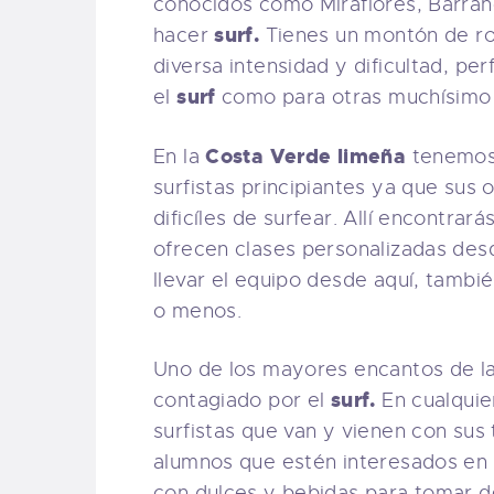
conocidos como Miraflores, Barranc
surf.
hacer
Tienes un montón de ro
diversa intensidad y dificultad, pe
surf
el
como para otras muchísimo
Costa Verde limeña
En la
tenemos 
surfistas principiantes ya que su
dificíles de surfear. Allí encontr
ofrecen clases personalizadas des
llevar el equipo desde aquí, tambi
o menos.
Uno de los mayores encantos de l
surf.
contagiado por el
En cualquie
surfistas que van y vienen con sus
alumnos que estén interesados en
con dulces y bebidas para tomar 