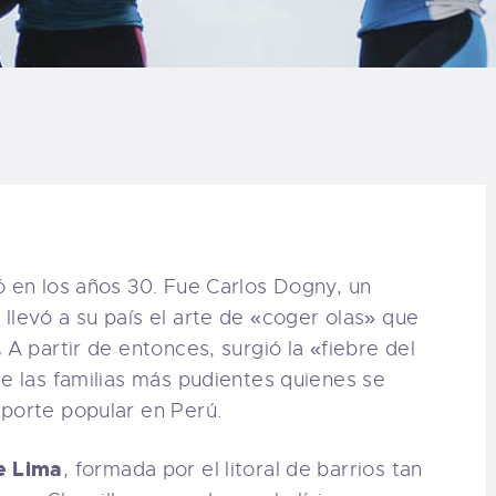
LOG
AQ
ONTACTO
CARRITO
IENDA FAMILY
en los años 30. Fue Carlos Dogny, un
llevó a su país el arte de «coger olas» que
URFERS
.
A partir de entonces, surgió la «fiebre del
de las familias más pudientes quienes se
EBCAM SALINAS
eporte popular en Perú.
EDIDOS
e Lima
, formada por el litoral de barrios tan