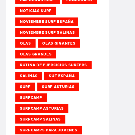
NOTICIAS SURF
NOVIEMBRE SURF ESPAÑA
NOVIEMBRE SURF SALINAS
OLAS
OLAS GIGANTES
OLAS GRANDES
RUTINA DE EJERCICIOS SURFERS
SALINAS
SUF ESPAÑA
SURF
SURF ASTURIAS
SURFCAMP
SURFCAMP ASTURIAS
SURFCAMP SALINAS
SURFCAMPS PARA JOVENES