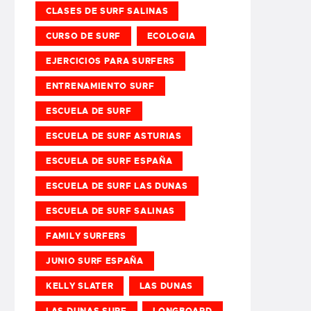
CLASES DE SURF SALINAS
CURSO DE SURF
ECOLOGIA
EJERCICIOS PARA SURFERS
ENTRENAMIENTO SURF
ESCUELA DE SURF
ESCUELA DE SURF ASTURIAS
ESCUELA DE SURF ESPAÑA
ESCUELA DE SURF LAS DUNAS
ESCUELA DE SURF SALINAS
FAMILY SURFERS
JUNIO SURF ESPAÑA
KELLY SLATER
LAS DUNAS
LAS DUNAS SURF
LONGBOARD