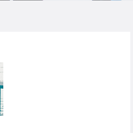
LOG
AQ
ONTACTO
CARRITO
IENDA FAMILY
URFERS
EBCAM SALINAS
EDIDOS