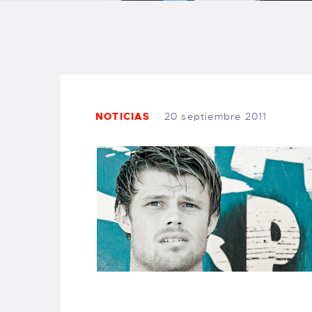
B
F
C
NOTICIAS
20 septiembre 2011
T
S
W
P