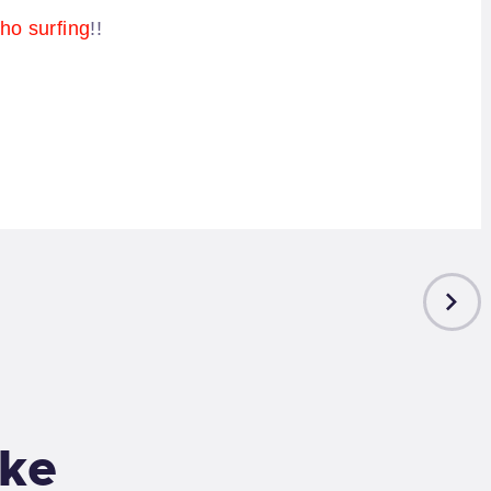
ho surfing
!!
NEXT
POST
ike