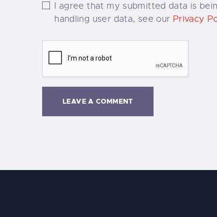
I agree that my submitted data is bein
handling user data, see our
Privacy Po