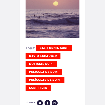
Tags:
CALIFORNIA SURF
DAVID SCHAUBER
NOTICIAS SURF
PELICULA DE SURF
PELÍCULAS DE SURF
SURF FILMS
Share: