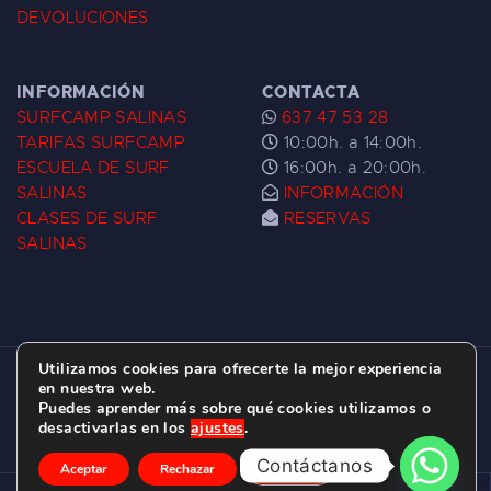
DEVOLUCIONES
INFORMACIÓN
CONTACTA
SURFCAMP SALINAS
637 47 53 28
TARIFAS SURFCAMP
10:00h. a 14:00h.
ESCUELA DE SURF
16:00h. a 20:00h.
SALINAS
INFORMACIÓN
CLASES DE SURF
RESERVAS
SALINAS
Utilizamos cookies para ofrecerte la mejor experiencia
ESCUELA DE SURF LAS DUNAS ©
2026.
en nuestra web.
Puedes aprender más sobre qué cookies utilizamos o
C/ BERNARDO ÁLVAREZ GALAN 1, SALINAS
desactivarlas en los
ajustes
.
(ASTURIAS)
Contáctanos
Aceptar
Rechazar
Ajustes