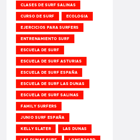
CLASES DE SURF SALINAS
CURSO DE SURF
ECOLOGIA
EJERCICIOS PARA SURFERS
ENTRENAMIENTO SURF
ESCUELA DE SURF
ESCUELA DE SURF ASTURIAS
ESCUELA DE SURF ESPAÑA
ESCUELA DE SURF LAS DUNAS
ESCUELA DE SURF SALINAS
FAMILY SURFERS
JUNIO SURF ESPAÑA
KELLY SLATER
LAS DUNAS
LAS DUNAS SURF
LONGBOARD