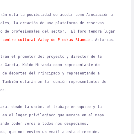
irán está la posibilidad de acudir como Asociación a
nales, la creación de una plataforma de reservas
po de profesionales del sector. El foro tendrá lugar
el
centro cultural Valey de Piedras Blancas
, Asturias.
ntran el promotor del proyecto y director de la
ez García, Koldo Miranda como representante de
e de deportes del Principado y representando a
. También estarán en la reunión representantes de
ados.
para, desde la unión, el trabajo en equipo y la
s en el lugar privilegiado que merece en el mapa
ando poder veros a todos nos despedimos,
uda, que nos envíen un email a esta dirección.