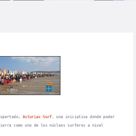
LOG
AQ
ONTACTO
CARRITO
IENDA FAMILY
URFERS
EBCAM SALINAS
espertado,
Asturias Surf
, una iniciativa donde poder
tierra como uno de los núcleos surferos a nivel
EDIDOS