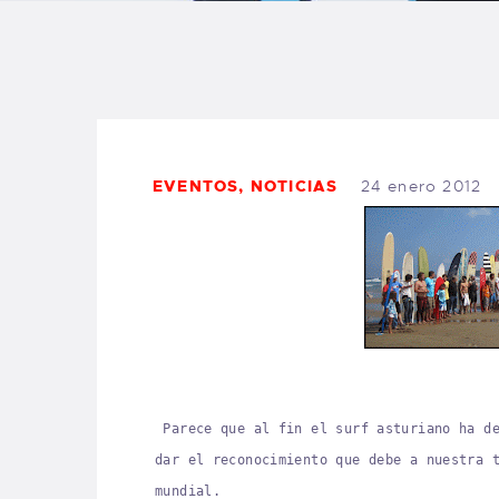
B
F
C
EVENTOS
,
NOTICIAS
24 enero 2012
T
S
W
Parece que al fin el surf asturiano ha d
dar el reconocimiento que debe a nuestra 
P
mundial.