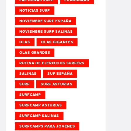
NOTICIAS SURF
NOVIEMBRE SURF ESPAÑA
NOVIEMBRE SURF SALINAS
OLAS
OLAS GIGANTES
OLAS GRANDES
RUTINA DE EJERCICIOS SURFERS
SALINAS
SUF ESPAÑA
SURF
SURF ASTURIAS
SURFCAMP
SURFCAMP ASTURIAS
SURFCAMP SALINAS
SURFCAMPS PARA JOVENES