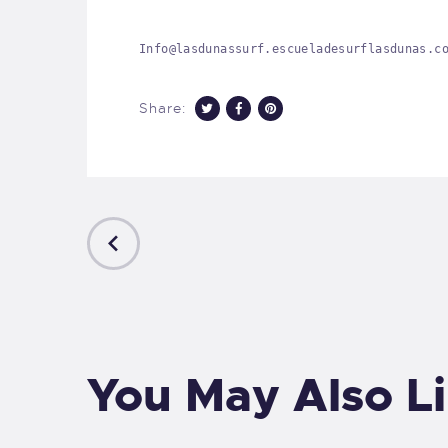
Info@lasdunassurf.escueladesurflasdunas.c
Share:
PREVIOUS
POST
You May Also L