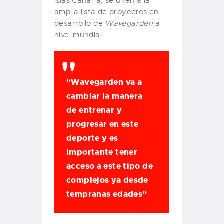
Islas Canaria, se unen a la
amplia lista de proyectos en
desarrollo de
Wavegarden
a
nivel mundial.
“Wavegarden va a
cambiar la manera
de entrenar y
progresar en este
deporte y es
importante tener
acceso a este tipo de
complejos ya desde
tempranas edades”