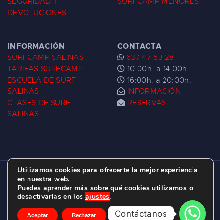
SEGURIDAD Y
SURFCAMP MENORES
DEVOLUCIONES
INFORMACIÓN
CONTACTA
SURFCAMP SALINAS
637 47 53 28
TARIFAS SURFCAMP
10:00h. a 14:00h.
ESCUELA DE SURF
16:00h. a 20:00h.
SALINAS
INFORMACIÓN
CLASES DE SURF
RESERVAS
SALINAS
Utilizamos cookies para ofrecerte la mejor experiencia
ESCUELA DE SURF LAS DUNAS ©
2026.
en nuestra web.
Puedes aprender más sobre qué cookies utilizamos o
C/ BERNARDO ÁLVAREZ GALAN 1, SALINAS
desactivarlas en los
ajustes
.
(ASTURIAS)
Contáctanos
Aceptar
Rechazar
Ajustes