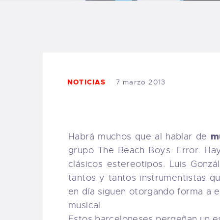
B
F
C
NOTICIAS
7 marzo 2013
T
m
Habrá muchos que al hablar de
grupo The Beach Boys. Error. Ha
S
clásicos estereotipos. Luis Gonzá
tantos y tantos instrumentistas
W
en día siguen otorgando forma a 
musical.
P
Estos barceloneses pergeñan un est