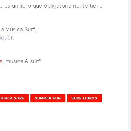
e es un libro que óbligatoriamente tiene
a Música Surf.
iquer.
s
, música & surf!
USICA SURF
SUMMER FUN
SURF LIBROS