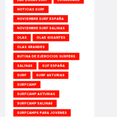
NOTICIAS SURF
NOVIEMBRE SURF ESPAÑA
NOVIEMBRE SURF SALINAS
OLAS
OLAS GIGANTES
OLAS GRANDES
RUTINA DE EJERCICIOS SURFERS
SALINAS
SUF ESPAÑA
SURF
SURF ASTURIAS
SURFCAMP
SURFCAMP ASTURIAS
SURFCAMP SALINAS
SURFCAMPS PARA JOVENES