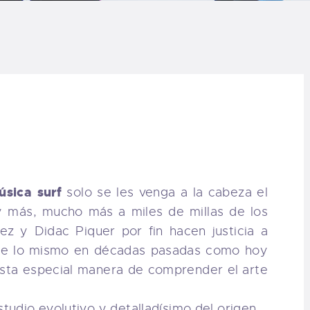
LOG
AQ
ONTACTO
CARRITO
IENDA FAMILY
úsica surf
solo se les venga a la cabeza el
y más, mucho más a miles de millas de los
URFERS
lez y Didac Piquer por fin hacen justicia a
 que lo mismo en décadas pasadas como hoy
EBCAM SALINAS
esta especial manera de comprender el arte
EDIDOS
udio evolutivo y detalladísimo del origen,