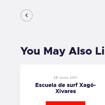
PREVIOUS
POST
You May Also L
28 Junio 2011
Escuela de surf Xagó-
Xivares