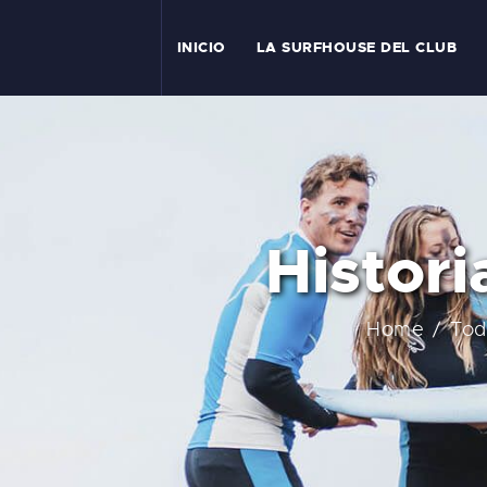
I
INICIO
LA SURFHOUSE DEL CLUB
T
L
C
Histori
S
C
Home
Tod
E
A