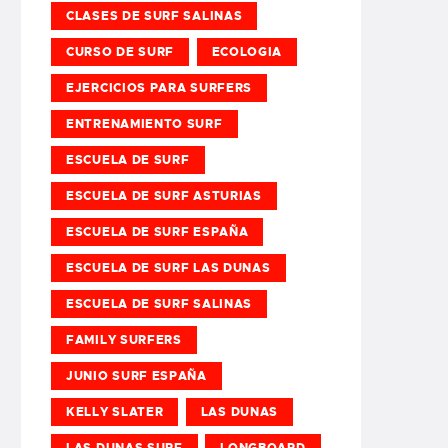
CLASES DE SURF SALINAS
CURSO DE SURF
ECOLOGIA
EJERCICIOS PARA SURFERS
ENTRENAMIENTO SURF
ESCUELA DE SURF
ESCUELA DE SURF ASTURIAS
ESCUELA DE SURF ESPAÑA
ESCUELA DE SURF LAS DUNAS
ESCUELA DE SURF SALINAS
FAMILY SURFERS
JUNIO SURF ESPAÑA
KELLY SLATER
LAS DUNAS
LAS DUNAS SURF
LONGBOARD