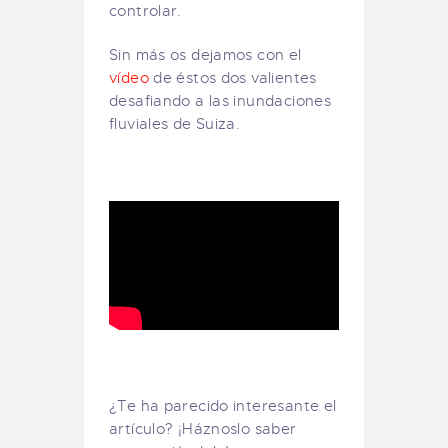
controlar.
Sin más os dejamos con el
vídeo
de éstos dos valientes
desafiando a las inundaciones
fluviales de Suiza.
¿Te ha parecido interesante el
artículo? ¡Háznoslo saber