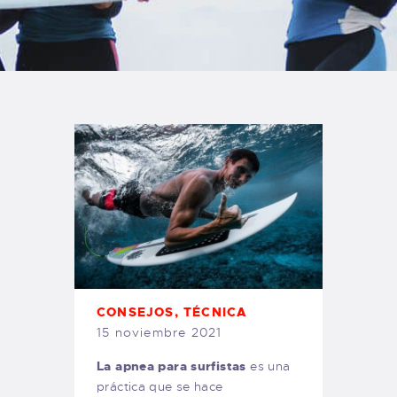
TIENDA FAMILY SURFERS
WEBCAM SALINAS
PEDIDOS
CONSEJOS
,
TÉCNICA
15 noviembre 2021
La apnea para surfistas
es una
práctica que se hace