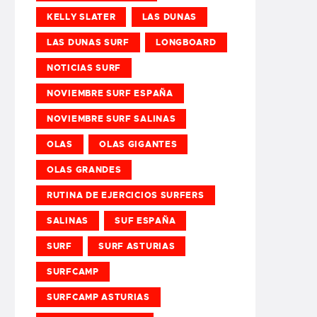
KELLY SLATER
LAS DUNAS
LAS DUNAS SURF
LONGBOARD
NOTICIAS SURF
NOVIEMBRE SURF ESPAÑA
NOVIEMBRE SURF SALINAS
OLAS
OLAS GIGANTES
OLAS GRANDES
RUTINA DE EJERCICIOS SURFERS
SALINAS
SUF ESPAÑA
SURF
SURF ASTURIAS
SURFCAMP
SURFCAMP ASTURIAS