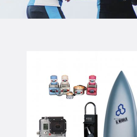
B
F
C
T
S
W
P