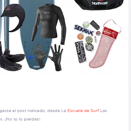
egaste al post indicado, desde La
Escuela de Surf
Las
. ¡No to lo pierdas!.