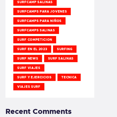
SURFCAMP SALINAS
SURFCAMPS PARA JOVENES
SURFCAMPS PARA NIÑOS
SURFCAMPS SALINAS
SURF COMPETICION
SURF EN EL 2023
SURFING
SURF NEWS
SURF SALINAS
SURF VIAJES
SURF Y EJERCICIOS
TECNICA
VIAJES SURF
Recent Comments