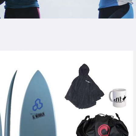
LOG
AQ
ONTACTO
CARRITO
IENDA FAMILY
URFERS
EBCAM SALINAS
EDIDOS