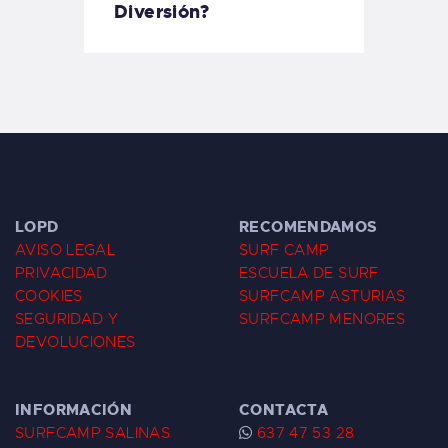
Diversión?
LOPD
RECOMENDAMOS
AVISO LEGAL
SURF CAMP
PRIVACIDAD
ESCUELA DE SURF
COOKIES
SURFCAMP ASTURIAS
SEGURIDAD Y
SURFCAMP MENORES
DEVOLUCIONES
INFORMACIÓN
CONTACTA
SURFCAMP SALINAS
637 47 53 28