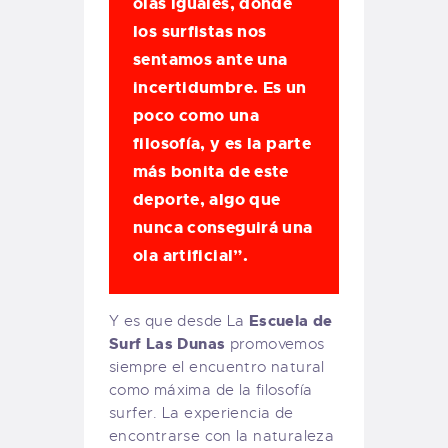
olas iguales, donde
los surfistas nos
sentamos ante una
incertidumbre. Es un
poco como una
filosofía, y es la parte
más bonita de este
deporte, algo que
nunca conseguirá una
ola artificial”.
Escuela de
Y es que desde La
Surf Las Dunas
promovemos
siempre el encuentro natural
como máxima de la filosofía
surfer. La experiencia de
encontrarse con la naturaleza