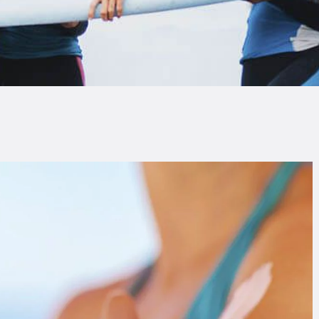
LOG
AQ
ONTACTO
CARRITO
IENDA FAMILY
URFERS
EBCAM SALINAS
EDIDOS