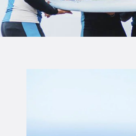
B
F
C
T
S
W
P