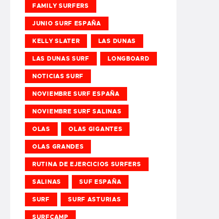
FAMILY SURFERS
JUNIO SURF ESPAÑA
KELLY SLATER
LAS DUNAS
LAS DUNAS SURF
LONGBOARD
NOTICIAS SURF
NOVIEMBRE SURF ESPAÑA
NOVIEMBRE SURF SALINAS
OLAS
OLAS GIGANTES
OLAS GRANDES
RUTINA DE EJERCICIOS SURFERS
SALINAS
SUF ESPAÑA
SURF
SURF ASTURIAS
SURFCAMP