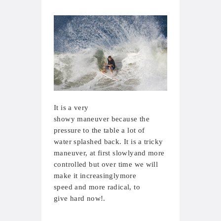
It is a
very
showy
maneuver
because
the
pressure
to
the table
a lot of
water
splashed
back.
It is
a tricky
maneuver
, at first
slowly
and more
controlled
but over time
we will
make it
increasingly
more
speed
and more
radical,
to
give
hard
now
!
.