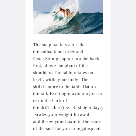
The
snap
back
is
a bit like
the
cutback
but drier
and
faster.
Strong
support
on
the back
foot,
above
the pivot
of the
shoulders.
The
table rotates
on
itself,
while
your body.
The
shift
is more
to the table
flat
on
the
rail.
Exerting
maximum
pressu
re on
the
back of
the
drift
table
(the
tail
slide
today
.)
Scales
your weight
forward
and
throw
your board in the
sense
of
the surf
for you to regain
speed.