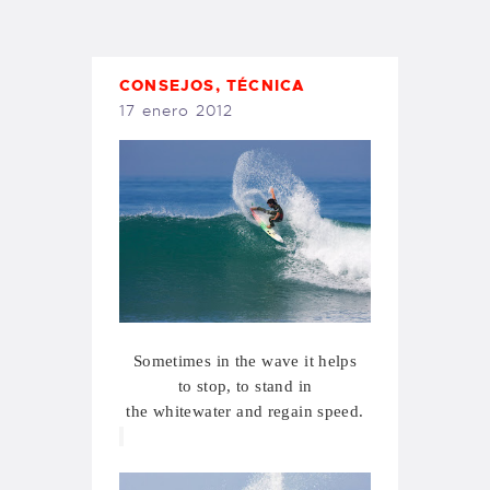
TIENDA FAMILY SURFERS
WEBCAM SALINAS
PEDIDOS
CONSEJOS
,
TÉCNICA
17 enero 2012
Sometimes in the wave it helps
to
stop
, to stand
in
the
whitewater
and regain
speed.