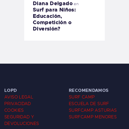
Diana Delgado
en
Surf para Niños:
Educación,
Competición o
Diversión?
LOPD
RECOMENDAMOS
AVISO LEGAL
SURF CAMP
PRIVACIDAD
ESCUELA DE SURF
COOKIES
SURFCAMP ASTURIAS
SEGURIDAD Y
SURFCAMP MENORES
DEVOLUCIONES