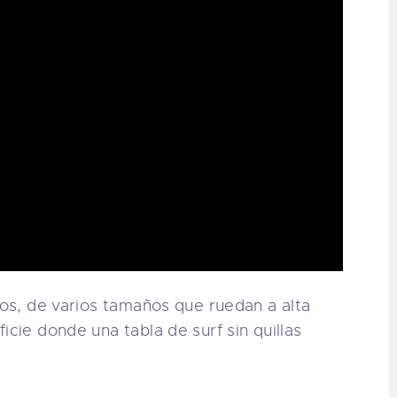
los, de varios tamaños que ruedan a alta
icie donde una tabla de surf sin quillas