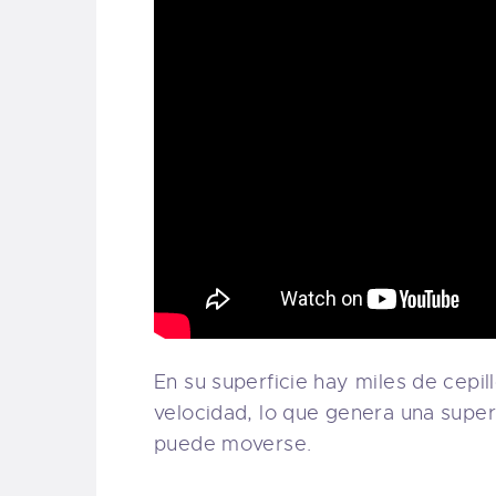
En su superficie hay miles de cepil
velocidad, lo que genera una superf
puede moverse.