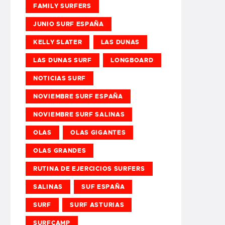
FAMILY SURFERS
JUNIO SURF ESPAÑA
KELLY SLATER
LAS DUNAS
LAS DUNAS SURF
LONGBOARD
NOTICIAS SURF
NOVIEMBRE SURF ESPAÑA
NOVIEMBRE SURF SALINAS
OLAS
OLAS GIGANTES
OLAS GRANDES
RUTINA DE EJERCICIOS SURFERS
SALINAS
SUF ESPAÑA
SURF
SURF ASTURIAS
SURFCAMP