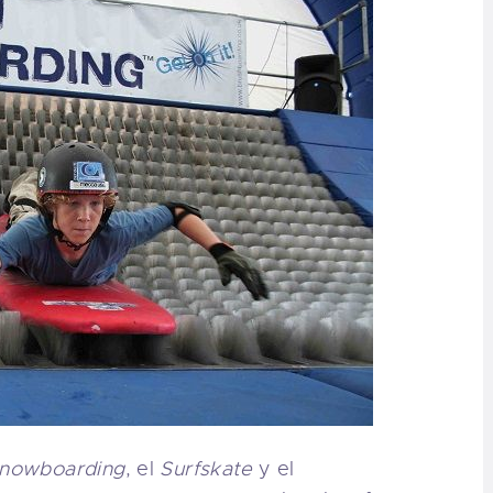
nowboarding
, el
Surfskate
y el