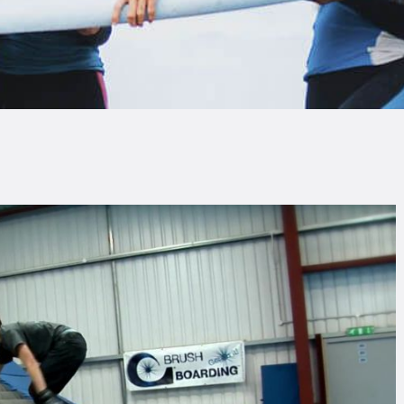
LOG
AQ
ONTACTO
CARRITO
IENDA FAMILY
URFERS
EBCAM SALINAS
EDIDOS