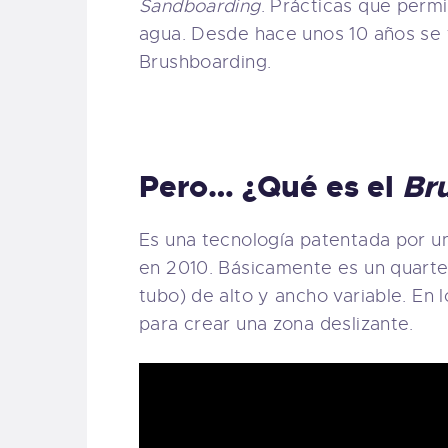
Sandboarding
. Prácticas que permit
agua. Desde hace unos 10 años se 
Brushboarding.
Pero… ¿Qué es el
Br
Es una tecnología patentada por 
en 2010. Básicamente es un quarte
tubo) de alto y ancho variable. En 
para crear una zona deslizante.