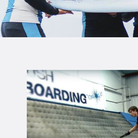
B
F
C
T
S
W
P