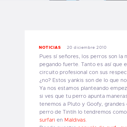
B
F
C
NOTICIAS
20 diciembre 2010
Pues sí señores, los perros son la
pegando fuerte. Tanto es así que e
T
circuito profesional con sus respe
¿no? Estos yankis son de lo que no
S
Ya nos estamos planteando empezar
si ves que tu perro apunta manera
W
tenemos a Pluto y Goofy, grandes c
perro de Tintín lo tendremos como
P
surfari
en
Maldivas
.