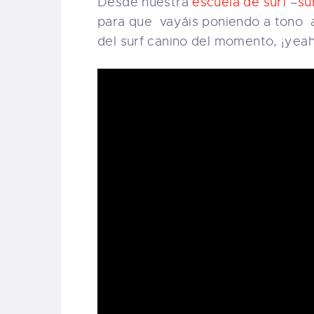
Desde nuestra
escuela de surf
–
su
para que vayáis poniendo a tono a
del surf canino del momento, ¡yeah