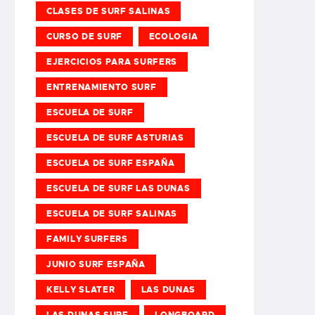
CLASES DE SURF SALINAS
CURSO DE SURF
ECOLOGIA
EJERCICIOS PARA SURFERS
ENTRENAMIENTO SURF
ESCUELA DE SURF
ESCUELA DE SURF ASTURIAS
ESCUELA DE SURF ESPAÑA
ESCUELA DE SURF LAS DUNAS
ESCUELA DE SURF SALINAS
FAMILY SURFERS
JUNIO SURF ESPAÑA
KELLY SLATER
LAS DUNAS
LAS DUNAS SURF
LONGBOARD