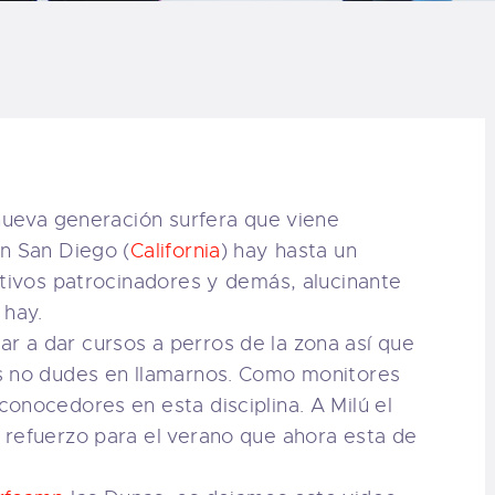
LOG
AQ
ONTACTO
CARRITO
 nueva generación surfera que viene
n San Diego (
California
) hay hasta un
IENDA FAMILY
ctivos patrocinadores y demás, alucinante
 hay.
URFERS
 a dar cursos a perros de la zona así que
s no dudes en llamarnos. Como monitores
EBCAM SALINAS
onocedores en esta disciplina. A Milú el
 refuerzo para el verano que ahora esta de
EDIDOS