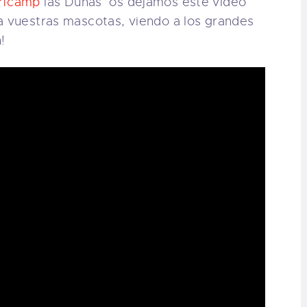
rfcamp
las Dunas os dejamos este video
 vuestras mascotas, viendo a los grandes
!