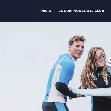
I
INICIO
LA SURFHOUSE DEL CLUB
T
L
C
S
C
Hom
E
A