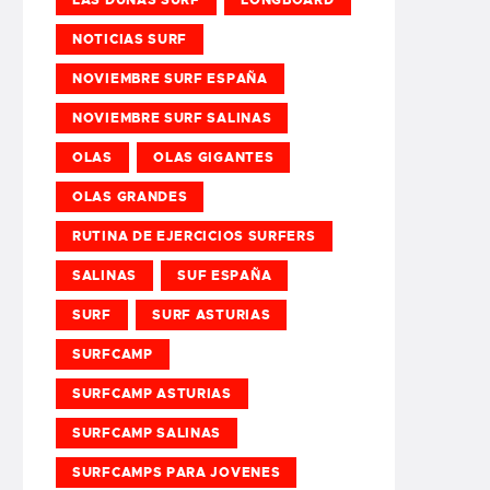
NOTICIAS SURF
NOVIEMBRE SURF ESPAÑA
NOVIEMBRE SURF SALINAS
OLAS
OLAS GIGANTES
OLAS GRANDES
RUTINA DE EJERCICIOS SURFERS
SALINAS
SUF ESPAÑA
SURF
SURF ASTURIAS
SURFCAMP
SURFCAMP ASTURIAS
SURFCAMP SALINAS
SURFCAMPS PARA JOVENES