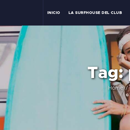
I
INICIO
LA SURFHOUSE DEL CLUB
T
L
C
Tag:
S
C
Home
E
A