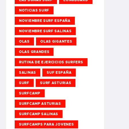
NOTICIAS SURF
NOVIEMBRE SURF ESPAÑA
NOVIEMBRE SURF SALINAS
OLAS
OLAS GIGANTES
OLAS GRANDES
RUTINA DE EJERCICIOS SURFERS
SALINAS
SUF ESPAÑA
SURF
SURF ASTURIAS
SURFCAMP
SURFCAMP ASTURIAS
SURFCAMP SALINAS
SURFCAMPS PARA JOVENES