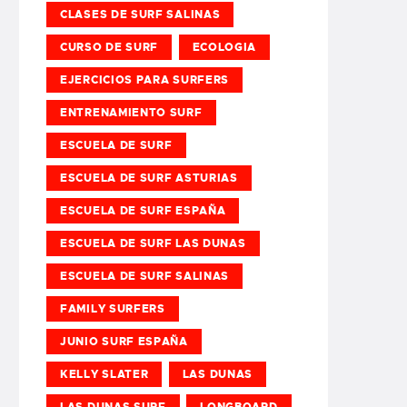
CLASES DE SURF SALINAS
CURSO DE SURF
ECOLOGIA
EJERCICIOS PARA SURFERS
ENTRENAMIENTO SURF
ESCUELA DE SURF
ESCUELA DE SURF ASTURIAS
ESCUELA DE SURF ESPAÑA
ESCUELA DE SURF LAS DUNAS
ESCUELA DE SURF SALINAS
FAMILY SURFERS
JUNIO SURF ESPAÑA
KELLY SLATER
LAS DUNAS
LAS DUNAS SURF
LONGBOARD