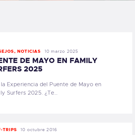
LOG
AQ
ONTACTO
SEJOS
,
NOTICIAS
10 marzo 2025
ENTE DE MAYO EN FAMILY
CARRITO
RFERS 2025
IENDA FAMILY
 la Experiencia del Puente de Mayo en
ly Surfers 2025. ¿Te…
URFERS
EBCAM SALINAS
EDIDOS
-TRIPS
10 octubre 2016