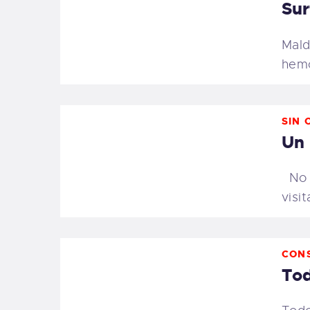
Sur
Mald
hemo
SIN 
Un 
No t
visi
CON
Tod