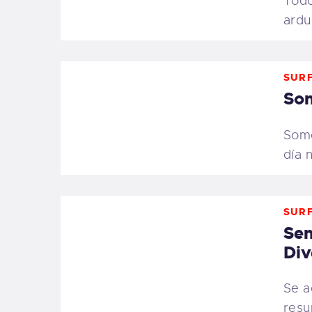
Todo
ardu
SURF
So
Somo
día 
SURF
Sem
Div
Se a
resu