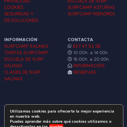
PRIVACIDAD
ESCUELA DE SURF
COOKIES
SURFCAMP ASTURIAS
SEGURIDAD Y
SURFCAMP MENORES
DEVOLUCIONES
INFORMACIÓN
CONTACTA
SURFCAMP SALINAS
637 47 53 28
TARIFAS SURFCAMP
10:00h. a 14:00h.
ESCUELA DE SURF
16:00h. a 20:00h.
SALINAS
INFORMACIÓN
CLASES DE SURF
RESERVAS
SALINAS
Utilizamos cookies para ofrecerte la mejor experiencia
ESCUELA DE SURF LAS DUNAS ©
2026.
en nuestra web.
Puedes aprender más sobre qué cookies utilizamos o
C/ BERNARDO ÁLVAREZ GALAN 1, SALINAS
desactivarlas en los
ajustes
.