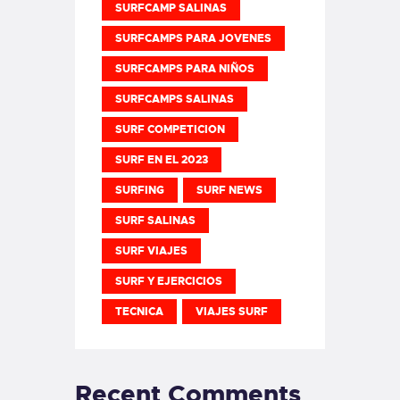
SURFCAMP SALINAS
SURFCAMPS PARA JOVENES
SURFCAMPS PARA NIÑOS
SURFCAMPS SALINAS
SURF COMPETICION
SURF EN EL 2023
SURFING
SURF NEWS
SURF SALINAS
SURF VIAJES
SURF Y EJERCICIOS
TECNICA
VIAJES SURF
Recent Comments