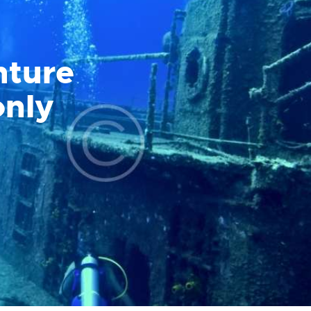
nture
only