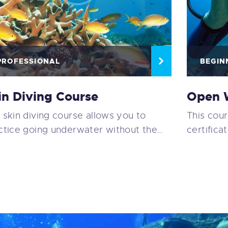
PROFESSIONAL
BEGIN
in Diving Course
Open 
 skin diving course allows you to
This cour
ctice going underwater without the…
certifica