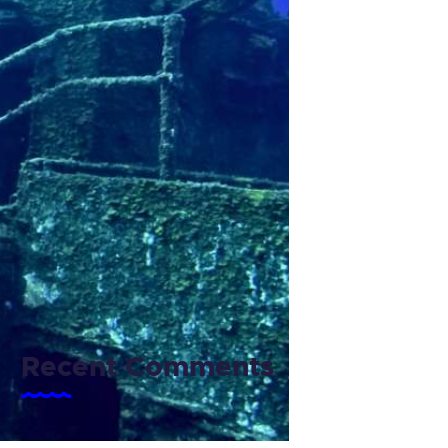
SURFCAMPS PARA NIÑOS
SURFCAMPS SALINAS
SURF COMPETICION
SURF EN EL 2023
SURFING
SURF NEWS
SURF SALINAS
SURF VIAJES
SURF Y EJERCICIOS
TECNICA
VIAJES SURF
Recent Comments