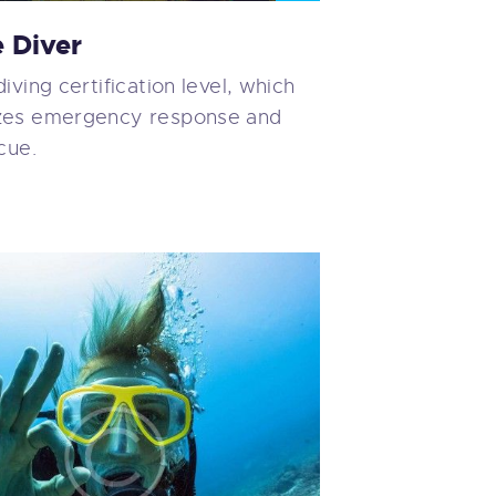
CLASES DE SURF SALINAS
 Diver
CURSO DE SURF
ECOLOGIA
iving certification level, which
EJERCICIOS PARA SURFERS
zes emergency response and
ENTRENAMIENTO SURF
cue.
ESCUELA DE SURF
ESCUELA DE SURF ASTURIAS
ESCUELA DE SURF ESPAÑA
ESCUELA DE SURF LAS DUNAS
ESCUELA DE SURF SALINAS
FAMILY SURFERS
JUNIO SURF ESPAÑA
KELLY SLATER
LAS DUNAS
LAS DUNAS SURF
LONGBOARD