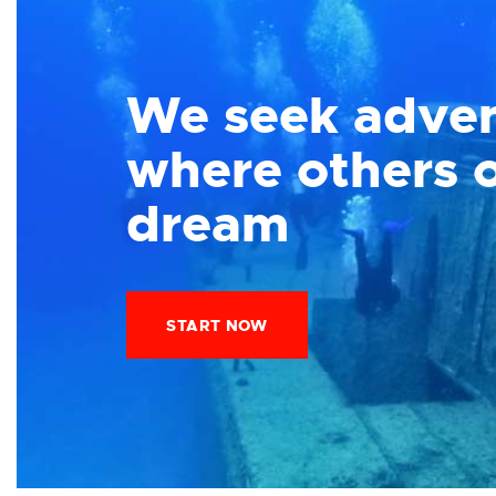
We seek adve
where others 
dream
START NOW