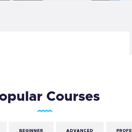
LOG
AQ
ONTACTO
CARRITO
IENDA FAMILY
opular Courses
URFERS
EBCAM SALINAS
EDIDOS
BEGINNER
ADVANCED
PROFE