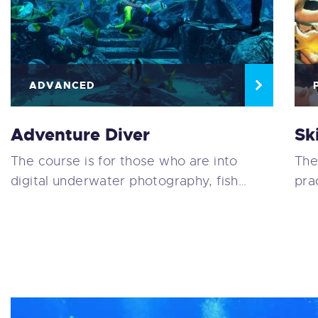
ADVANCED
Adventure Diver
Sk
The course is for those who are into
The
digital underwater photography, fish…
pra