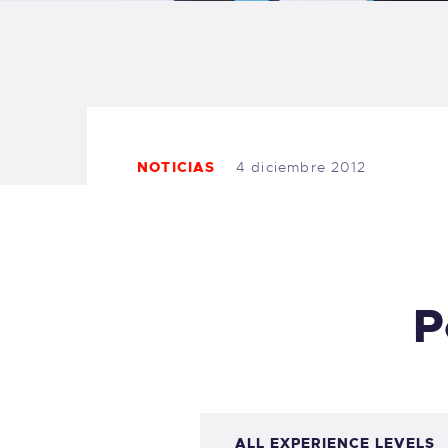
B
F
C
NOTICIAS
4 diciembre 2012
T
P
S
W
P
ALL EXPERIENCE LEVELS