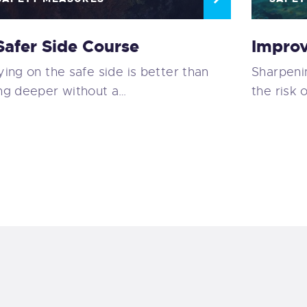
Safer Side Course
Improv
ying on the safe side is better than
Sharpenin
ng deeper without a…
the risk 