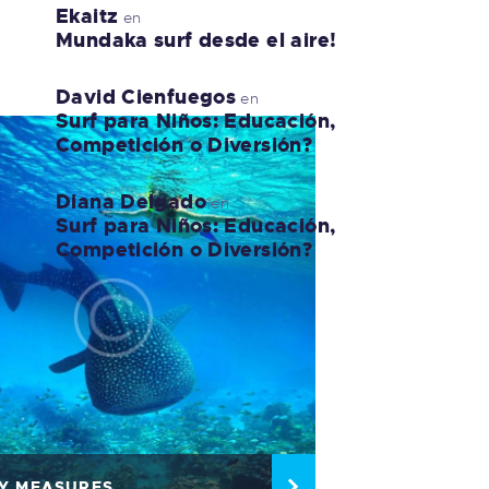
Ekaitz
en
Mundaka surf desde el aire!
David Cienfuegos
en
Surf para Niños: Educación,
Competición o Diversión?
Diana Delgado
en
Surf para Niños: Educación,
Competición o Diversión?
Y MEASURES