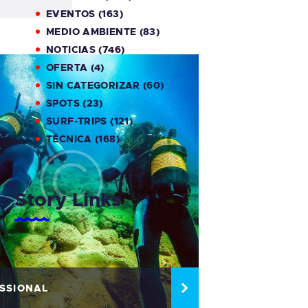
EVENTOS
(163)
MEDIO AMBIENTE
(83)
NOTICIAS
(746)
OFERTA
(4)
SIN CATEGORIZAR
(60)
SPOTS
(23)
SURF-TRIPS
(121)
TÉCNICA
(168)
Story Links
ASTURIAS
CLASES DE SURF
SSIONAL
CLASES DE SURF ESPAÑA