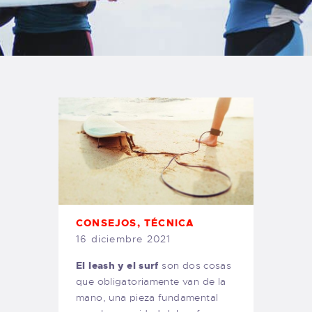
TIENDA FAMILY SURFERS
WEBCAM SALINAS
PEDIDOS
CONSEJOS
,
TÉCNICA
16 diciembre 2021
El leash y el surf
son dos cosas
que obligatoriamente van de la
mano, una pieza fundamental