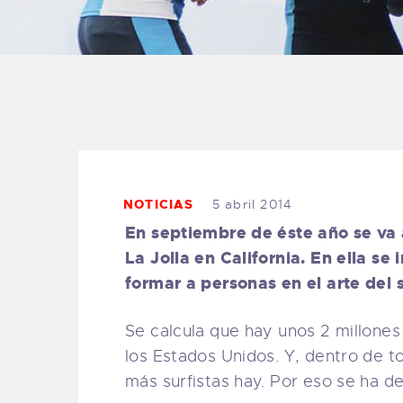
B
F
C
NOTICIAS
5 abril 2014
T
En septiembre de éste año se va 
La Jolla en California. En ella se
S
formar a personas en el arte del 
W
Se calcula que hay unos 2 millones
los Estados Unidos. Y, dentro de to
P
más surfistas hay. Por eso se ha dec