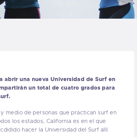
LOG
AQ
ONTACTO
CARRITO
IENDA FAMILY
a abrir una nueva Universidad de Surf en
 impartirán un total de cuatro grados para
URFERS
surf.
EBCAM SALINAS
 y medio de personas que practican surf en
dos los estados, California es en el que
EDIDOS
didido hacer la Universidad del Surf allí.