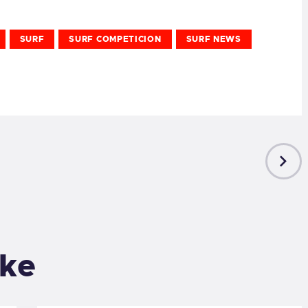
SURF
SURF COMPETICION
SURF NEWS
NEXT
POST
ike