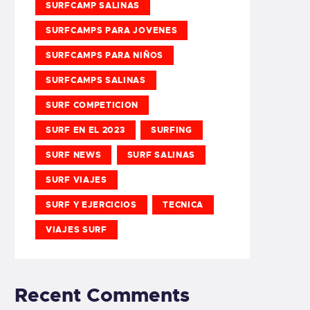
SURFCAMP SALINAS
SURFCAMPS PARA JOVENES
SURFCAMPS PARA NIÑOS
SURFCAMPS SALINAS
SURF COMPETICION
SURF EN EL 2023
SURFING
SURF NEWS
SURF SALINAS
SURF VIAJES
SURF Y EJERCICIOS
TECNICA
VIAJES SURF
Recent Comments