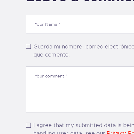
Guarda mi nombre, correo electrónic
que comente.
I agree that my submitted data is bein
handling user data, see our
Privacy Po