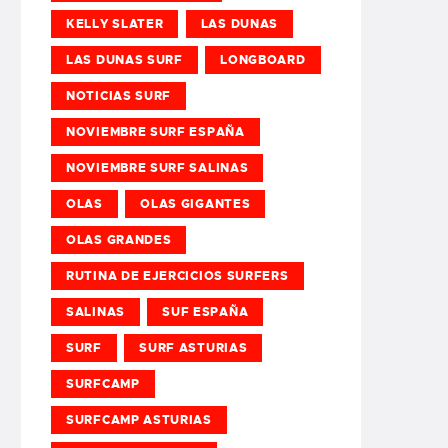
KELLY SLATER
LAS DUNAS
LAS DUNAS SURF
LONGBOARD
NOTICIAS SURF
NOVIEMBRE SURF ESPAÑA
NOVIEMBRE SURF SALINAS
OLAS
OLAS GIGANTES
OLAS GRANDES
RUTINA DE EJERCICIOS SURFERS
SALINAS
SUF ESPAÑA
SURF
SURF ASTURIAS
SURFCAMP
SURFCAMP ASTURIAS