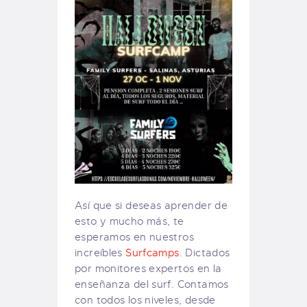
Así que si deseas aprender de
esto y mucho más, te
esperamos en nuestros
increíbles
Surfcamps
. Dictados
por monitores expertos en la
enseñanza del surf. Contamos
con todos los niveles, desde