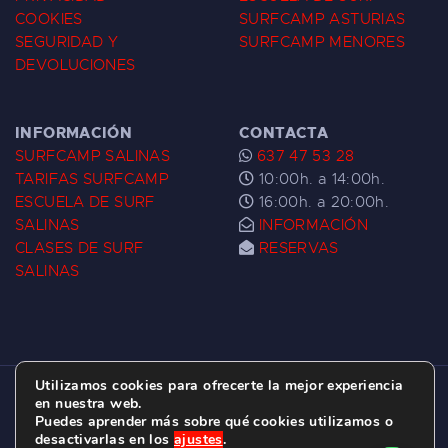
COOKIES
SURFCAMP ASTURIAS
SEGURIDAD Y
SURFCAMP MENORES
DEVOLUCIONES
INFORMACIÓN
CONTACTA
SURFCAMP SALINAS
637 47 53 28
TARIFAS SURFCAMP
10:00h. a 14:00h.
ESCUELA DE SURF
16:00h. a 20:00h.
SALINAS
INFORMACIÓN
CLASES DE SURF
RESERVAS
SALINAS
Utilizamos cookies para ofrecerte la mejor experiencia
ESCUELA DE SURF LAS DUNAS ©
2026.
en nuestra web.
Puedes aprender más sobre qué cookies utilizamos o
C/ BERNARDO ÁLVAREZ GALAN 1, SALINAS
desactivarlas en los
ajustes
.
(ASTURIAS)