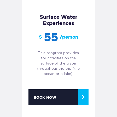
Surface Water
Experiences
55
$
/person
This program provides
for activities on the
surface of the water
throughout the trip (the
ocean or a lake).
BOOK NOW