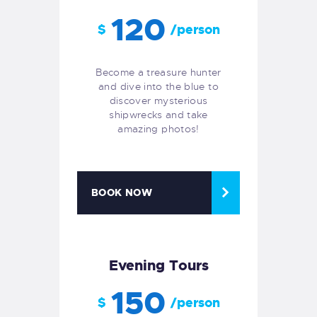
120
$
/person
Become a treasure hunter
and dive into the blue to
discover mysterious
shipwrecks and take
amazing photos!
BOOK NOW
Evening Tours
150
$
/person