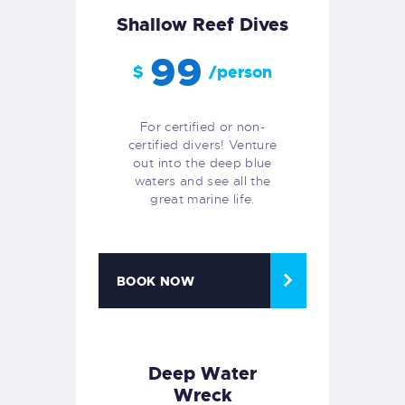
Shallow Reef Dives
99
$
/person
For certified or non-
certified divers! Venture
out into the deep blue
waters and see all the
great marine life.
BOOK NOW
Deep Water
Wreck