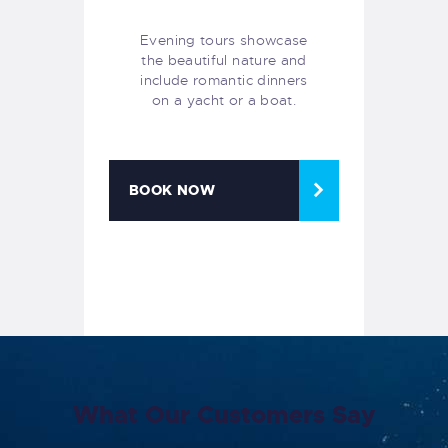
Evening tours showcase
the beautiful nature and
include romantic dinners
on a yacht or a boat.
BOOK NOW
What Our Customers Say